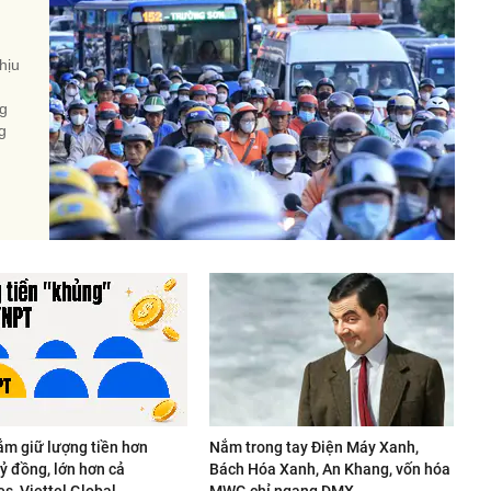
hịu
ng
g
m giữ lượng tiền hơn
Nắm trong tay Điện Máy Xanh,
ỷ đồng, lớn hơn cả
Bách Hóa Xanh, An Khang, vốn hóa