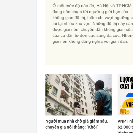
Ở một mức độ nào đó, Hà Nội và TP.HCM
đang dần chạm tới ngưỡng giới hạn của
không gian đô thị, thậm chí vượt ngưỡng c
tải tại nhiều khu vực. Những đô thị này cần
được giải nén, chuyển dần không gian số
của cư dân từ đơn cực sang đa cực. Nhưn
giải nén không đồng nghĩa với giãn dân.
Người mua nhà chờ giá giảm sâu,
VNPT nắ
chuyên gia nói thẳng: “Khó!”
62.000 t