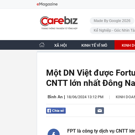
Bỏ qua điều hướng
CafeBiz - Trang chủ
Made By Google 2026
Kế Nghiệp - Góc Nhìn Tà
XÃ HỘI
KINH TẾ VĨ MÔ
KINH 
Một DN Việt được Fortu
CNTT lớn nhất Đông N
|
Bình An
|
18/06/2024 13:12 PM
KINH DOA
FPT là công ty dịch vụ CNTT lớ