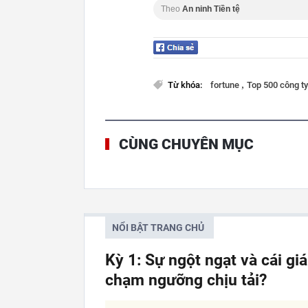
Theo
An ninh Tiền tệ
,
Từ khóa:
fortune
Top 500 công t
CÙNG CHUYÊN MỤC
NỔI BẬT TRANG CHỦ
Kỳ 1: Sự ngột ngạt và cái gi
chạm ngưỡng chịu tải?