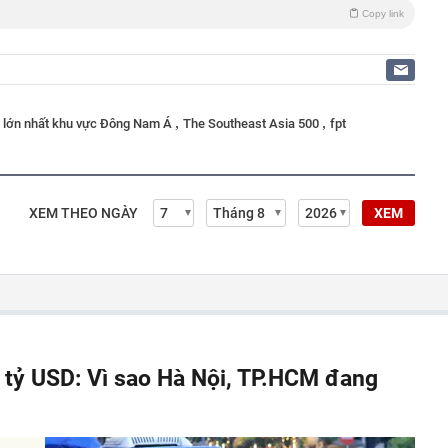
Copy link
,
,
y lớn nhất khu vực Đông Nam Á
The Southeast Asia 500
fpt
XEM THEO NGÀY
XEM
á tỷ USD: Vì sao Hà Nội, TP.HCM đang