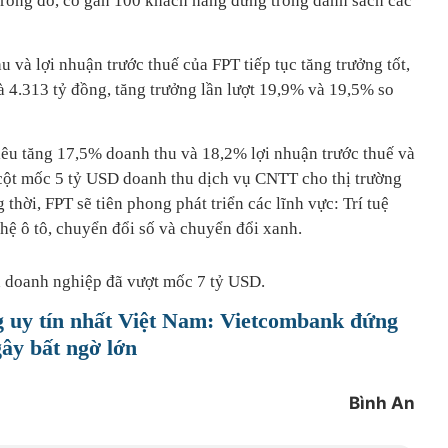
rong đó, có gần 100 khách hàng đứng trong danh sách các
 và lợi nhuận trước thuế của FPT tiếp tục tăng trưởng tốt,
à 4.313 tỷ đồng, tăng trưởng lần lượt 19,9% và 19,5% so
êu tăng 17,5% doanh thu và 18,2% lợi nhuận trước thuế và
cột mốc 5 tỷ USD doanh thu dịch vụ CNTT cho thị trường
hời, FPT sẽ tiên phong phát triển các lĩnh vực: Trí tuệ
hệ ô tô, chuyển đổi số và chuyển đổi xanh.
á doanh nghiệp đã vượt mốc 7 tỷ USD.
g uy tín nhất Việt Nam: Vietcombank đứng
y bất ngờ lớn
Bình An