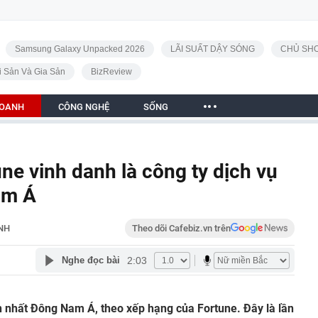
Samsung Galaxy Unpacked 2026
LÃI SUẤT DẬY SÓNG
CHỦ SHO
i Sản Và Gia Sản
BizReview
DOANH
CÔNG NGHỆ
SỐNG
ne vinh danh là công ty dịch vụ
am Á
NH
Theo dõi Cafebiz.vn trên
2:03
Nghe đọc bài
n nhất Đông Nam Á, theo xếp hạng của Fortune. Đây là lần