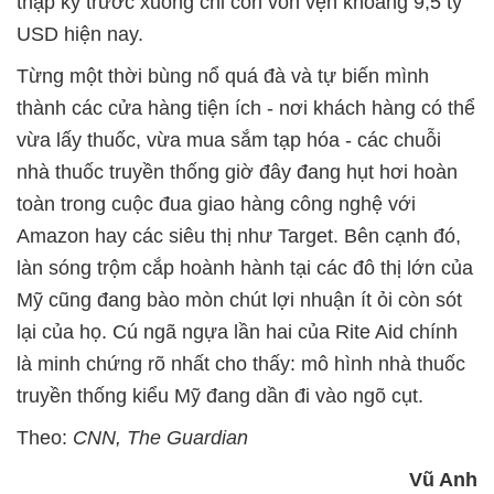
thập kỷ trước xuống chỉ còn vỏn vẹn khoảng 9,5 tỷ
USD hiện nay.
Từng một thời bùng nổ quá đà và tự biến mình
thành các cửa hàng tiện ích - nơi khách hàng có thể
vừa lấy thuốc, vừa mua sắm tạp hóa - các chuỗi
nhà thuốc truyền thống giờ đây đang hụt hơi hoàn
toàn trong cuộc đua giao hàng công nghệ với
Amazon hay các siêu thị như Target. Bên cạnh đó,
làn sóng trộm cắp hoành hành tại các đô thị lớn của
Mỹ cũng đang bào mòn chút lợi nhuận ít ỏi còn sót
lại của họ. Cú ngã ngựa lần hai của Rite Aid chính
là minh chứng rõ nhất cho thấy: mô hình nhà thuốc
truyền thống kiểu Mỹ đang dần đi vào ngõ cụt.
Theo:
CNN, The Guardian
Vũ Anh