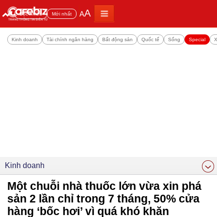
A
A
Đọc nhiều
Mới nhất
Kinh doanh
Tài chính ngân hàng
Bất động sản
Quốc tế
Sống
Special
X
Kinh doanh
Một chuỗi nhà thuốc lớn vừa xin phá
sản 2 lần chỉ trong 7 tháng, 50% cửa
hàng ‘bốc hơi’ vì quá khó khăn