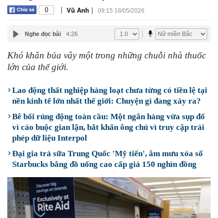
|
|
0
Vũ Anh
09:15 18/05/2026
Nghe đọc bài
4:26
Khó khăn bủa vây một trong những chuỗi nhà thuốc
lớn của thế giới.
Lao động thất nghiệp hàng loạt chưa từng có tiền lệ tại
nền kinh tế lớn nhất thế giới: Chuyện gì đang xảy ra?
Bê bối rúng động toàn cầu: Một ngân hàng vừa sụp đổ
vì cáo buộc gian lận, bắt khẩn ông chủ vì truy cập trái
phép dữ liệu Interpol
Đại gia trà sữa Trung Quốc 'Mỹ tiến', âm mưu xóa sổ
Starbucks bằng đồ uống cao cấp giá 150 nghìn đồng