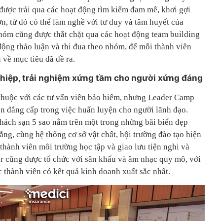
 được trải qua các hoạt động tìm kiếm đam mê, khơi gợi
ơn, từ đó có thể làm nghề với tư duy và tâm huyết của
nhóm cũng được thắt chặt qua các hoạt động team building
 động thảo luận và thi đua theo nhóm, để mỗi thành viên
 về mục tiêu đã đề ra.
hiệp, trải nghiệm xứng tầm cho người xứng đáng
thuộc với các tư vấn viên bảo hiểm, nhưng Leader Camp
ện đẳng cấp trong việc huấn luyện cho người lãnh đạo.
khách sạn 5 sao nằm trên một trong những bãi biển đẹp
ng, cùng hệ thống cơ sở vật chất, hội trường đào tạo hiện
 thành viên môi trường học tập và giao lưu tiện nghi và
r cũng được tổ chức với sân khấu và âm nhạc quy mô, với
c thành viên có kết quả kinh doanh xuất sắc nhất.