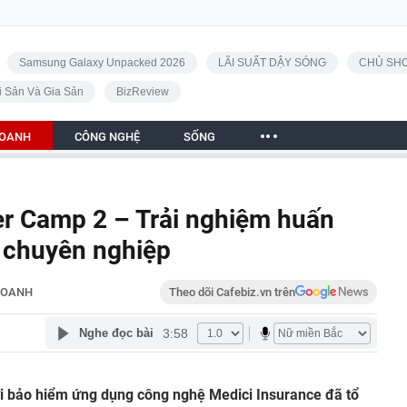
Samsung Galaxy Unpacked 2026
LÃI SUẤT DẬY SÓNG
CHỦ SHO
i Sản Và Gia Sản
BizReview
DOANH
CÔNG NGHỆ
SỐNG
er Camp 2 – Trải nghiệm huấn
, chuyên nghiệp
DOANH
Theo dõi Cafebiz.vn trên
3:58
Nghe đọc bài
ới bảo hiểm ứng dụng công nghệ Medici Insurance đã tổ