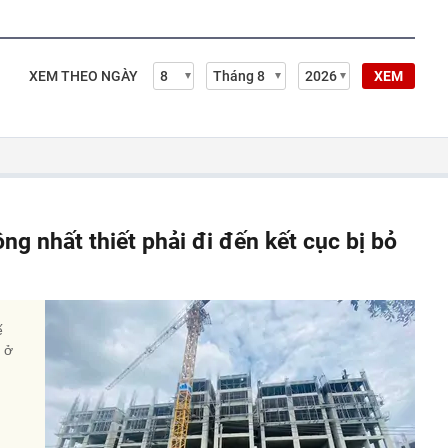
XEM THEO NGÀY
XEM
ông nhất thiết phải đi đến kết cục bị bỏ
ế
à ở