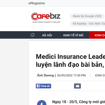
Bỏ qua điều hướng
CafeBiz - Trang chủ
Made By Google 2026
Kế Nghiệp - Góc Nhìn Tà
XÃ HỘI
KINH TẾ VĨ MÔ
KINH 
Medici Insurance Lead
luyện lãnh đạo bài bản
|
Ánh Dương
|
26/05/2022 17:30 PM
KINH 
Ngày 18 - 20/5, Công ty môi gi