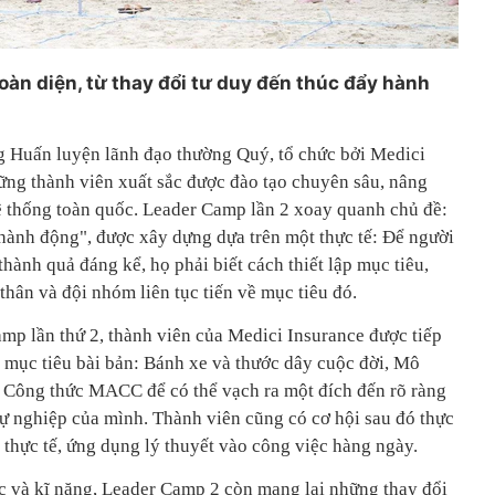
àn diện, từ thay đổi tư duy đến thúc đẩy hành
g Huấn luyện lãnh đạo thường Quý, tổ chức bởi Medici
hững thành viên xuất sắc được đào tạo chuyên sâu, nâng
ệ thống toàn quốc. Leader Camp lần 2 xoay quanh chủ đề:
 hành động", được xây dựng dựa trên một thực tế: Để người
thành quả đáng kể, họ phải biết cách thiết lập mục tiêu,
thân và đội nhóm liên tục tiến về mục tiêu đó.
mp lần thứ 2, thành viên của Medici Insurance được tiếp
p mục tiêu bài bản: Bánh xe và thước dây cuộc đời, Mô
Công thức MACC để có thể vạch ra một đích đến rõ ràng
sự nghiệp của mình. Thành viên cũng có cơ hội sau đó thực
 thực tế, ứng dụng lý thuyết vào công việc hàng ngày.
ức và kĩ năng, Leader Camp 2 còn mang lại những thay đổi