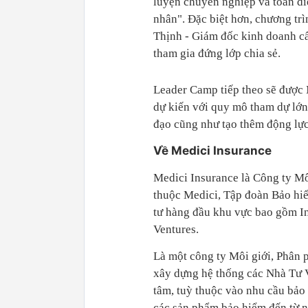
luyện chuyên nghiệp và toàn di
nhân". Đặc biệt hơn, chương t
Thịnh - Giám đốc kinh doanh cấ
tham gia đứng lớp chia sẻ.
Leader Camp tiếp theo sẽ được 
dự kiến với quy mô tham dự lớn
đạo cũng như tạo thêm động lực
Về Medici Insurance
Medici Insurance là Công ty Mô
thuộc Medici, Tập đoàn Bảo hi
tư hàng đầu khu vực bao gồm In
Ventures.
Là một công ty Môi giới, Phân 
xây dựng hệ thống các Nhà Tư V
tâm, tuỳ thuộc vào nhu cầu bảo 
các sản phẩm bảo hiểm đến từ 