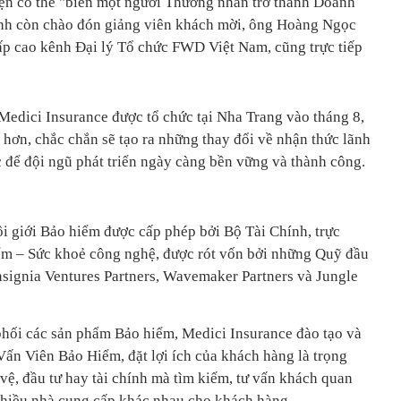
ện có thể "biến một người Thường nhân trở thành Doanh
rình còn chào đón giảng viên khách mời, ông Hoàng Ngọc
p cao kênh Đại lý Tổ chức FWD Việt Nam, cũng trực tiếp
Medici Insurance được tổ chức tại Nha Trang vào tháng 8,
 hơn, chắc chắn sẽ tạo ra những thay đổi về nhận thức lãnh
 để đội ngũ phát triển ngày càng bền vững và thành công.
i giới Bảo hiểm được cấp phép bởi Bộ Tài Chính, trực
ểm – Sức khoẻ công nghệ, được rót vốn bởi những Quỹ đầu
signia Ventures Partners, Wavemaker Partners và Jungle
phối các sản phẩm Bảo hiểm, Medici Insurance đào tạo và
ấn Viên Bảo Hiểm, đặt lợi ích của khách hàng là trọng
vệ, đầu tư hay tài chính mà tìm kiếm, tư vấn khách quan
nhiều nhà cung cấp khác nhau cho khách hàng.