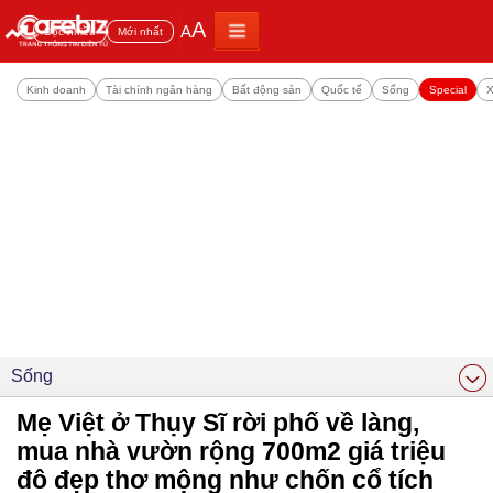
A
A
Đọc nhiều
Mới nhất
Kinh doanh
Tài chính ngân hàng
Bất động sản
Quốc tế
Sống
Special
X
Sống
Mẹ Việt ở Thụy Sĩ rời phố về làng,
mua nhà vườn rộng 700m2 giá triệu
đô đẹp thơ mộng như chốn cổ tích