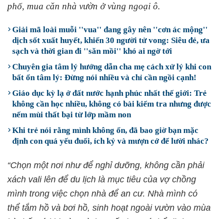
phố, mua căn nhà vườn ở vùng ngoại ô.
Giải mã loài muỗi ''vua'' đang gây nên ''cơn ác mộng''
dịch sốt xuất huyết, khiến 30 người tử vong: Siêu đẻ, ưa
sạch và thời gian đi ''săn mồi'' khó ai ngờ tới
Chuyên gia tâm lý hướng dẫn cha mẹ cách xử lý khi con
bất ổn tâm lý: Đừng nói nhiều và chỉ cần ngồi cạnh!
Giáo dục kỳ lạ ở đất nước hạnh phúc nhất thế giới: Trẻ
không cần học nhiều, không có bài kiểm tra nhưng được
nếm mùi thất bại từ lớp mầm non
Khi trẻ nói rằng mình không ổn, đã bao giờ bạn mặc
định con quá yếu đuối, ích kỷ và mượn cớ để lười nhác?
“Chọn một nơi như để nghỉ dưỡng, không cần phải
xách vali lên để du lịch là mục tiêu của vợ chồng
mình trong việc chọn nhà để an cư. Nhà mình có
thể tắm hồ và bơi hồ, sinh hoạt ngoài vườn vào mùa