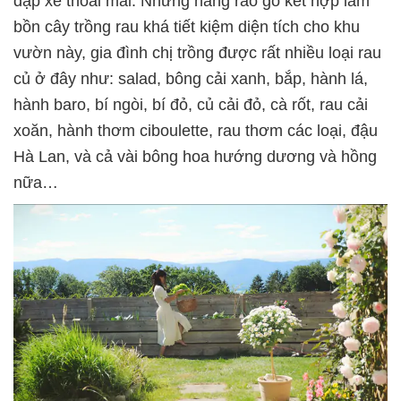
đạp xe thoải mái. Những hàng rào gỗ kết hợp làm
bồn cây trồng rau khá tiết kiệm diện tích cho khu
vườn này, gia đình chị trồng được rất nhiều loại rau
củ ở đây như: salad, bông cải xanh, bắp, hành lá,
hành baro, bí ngòi, bí đỏ, củ cải đỏ, cà rốt, rau cải
xoăn, hành thơm ciboulette, rau thơm các loại, đậu
Hà Lan, và cả vài bông hoa hướng dương và hồng
nữa…