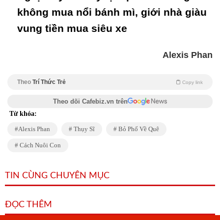
không mua nổi bánh mì, giới nhà giàu
vung tiền mua siêu xe
Alexis Phan
Theo
Trí Thức Trẻ
Copy link
Theo dõi Cafebiz.vn trên
Từ khóa:
Alexis Phan
Thụy Sĩ
Bỏ Phố Về Quê
Cách Nuôi Con
TIN CÙNG CHUYÊN MỤC
ĐỌC THÊM