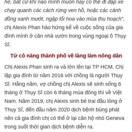
hè, bất cứ khi nào mình muốn hay có thể đi đạp xe
chạy quanh các cách rừng ven hồ, hoặc các cánh
đồng xanh mướt, ngập lối hoa vào mùa thu hoạch”,
chị Alexis Phan hào hứng kể về cuộc sống của gia
đình mình ở căn nhà vườn trong vùng ngoại ô Thụy
Sĩ.
Từ cô nàng thành phố về làng làm nông dân
Chị Alexis Phan sinh ra và lớn lên tại TP HCM. Chị
lập gia đình từ năm 2016 với chồng là người Thụy
Sĩ. Hằng năm, vợ chồng chị Alexis sẽ sinh sống 6
tháng ở Thụy Sĩ còn 6 tháng mùa đông thì về Việt
Nam. Năm 2019, chị Alexis sinh bé trai đầu lòng ở
Thụy Sĩ, đến đầu năm 2020 dịch bệnh bùng phát
nên cả gia đình chị có thể ở lại căn hộ nhỏ Geneva
trong suốt thời gian dịch bệnh diễn ra.