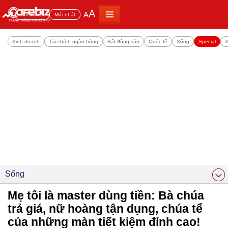
A
A
Đọc nhiều
Mới nhất
Kinh doanh
Tài chính ngân hàng
Bất động sản
Quốc tế
Sống
Special
X
Sống
Mẹ tôi là master dùng tiền: Bà chúa
trả giá, nữ hoàng tận dụng, chúa tể
của những màn tiết kiệm đỉnh cao!