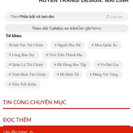
HUYỀN TRANG/ DESIGN: MAI LINH
Theo
Pháp luật và bạn đọc
Copy link
Theo dõi Cafebiz.vn trên
Từ khóa:
Lĩnh Vực Tài Chính
Người Phụ Nữ
Mua Quần Áo
Lòng Bàn Tay
Tích Tiểu Thành Đại
Quản Lý Tài Chính
Đồ Dùng Học Tập
Vợ Đại Gia
Tình Hình Tài Chính
Đồ Điện Tử
Đừng Vội Vàng
Tiền Tiết Kiệm
TIN CÙNG CHUYÊN MỤC
ĐỌC THÊM
Lên đầu trang