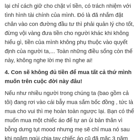
lại chỉ cách giữ cho chặt ví tiền, có trách nhiệm với
tình hình tài chính của mình. Đó là đã nhắm đặt
chân vào con đường đầu tư thì phải quản lý cho tốt,
đừng vội vàng đưa tiền cho người khác khi không
hiểu gì, tiền của mình không phụ thuộc vào quyết
định của người ta,... Toàn những điều sống còn thế
này, không nghe lời mẹ thì nghe ai!
4. Con sẽ không đủ tiền để mua tất cả thứ mình
muốn trên cuộc đời này đâu!
Nếu như nhiều người trong chúng ta (bao gồm cả
tôi) đang rơi vào cái bẫy mua sắm bốc đồng , tức là
mua cho vui thì mẹ hoàn toàn ngược lại. Bạn có thể
muốn mua một chiếc áo để tự an ủi bản thân vì
bỗng dưng tụt mood nhưng mẹ sẽ chỉ mua nó sau
khi ngậm ngùi chia tay chiếc áo cũ đã mặc 3 năm