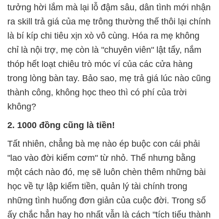
tưởng hời lắm mà lại lỗ đậm sâu, dân tình mới nhận
ra skill trả giá của mẹ trông thường thế thôi lại chính
là bí kíp chi tiêu xịn xò vô cùng. Hóa ra mẹ không
chỉ là nội trợ, mẹ còn là "chuyên viên" lật tẩy, nắm
thóp hết loạt chiêu trò móc ví của các cửa hàng
trong lòng bàn tay. Bảo sao, mẹ trả giá lúc nào cũng
thành công, không học theo thì có phí của trời
không?
2. 1000 đồng cũng là tiền!
Tất nhiên, chẳng bà mẹ nào ép buộc con cái phải
"lao vào đời kiếm cơm" từ nhỏ. Thế nhưng bằng
một cách nào đó, mẹ sẽ luôn chèn thêm những bài
học về tự lập kiếm tiền, quản lý tài chính trong
những tình huống đơn giản của cuộc đời. Trong số
ấy chắc hẳn hay ho nhất vẫn là cách "tích tiểu thành