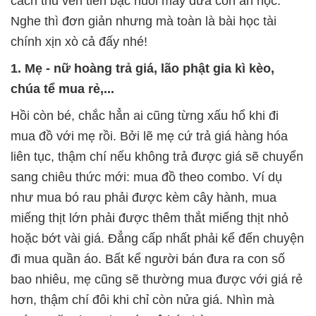
cách thu vén tiền bạc nuôi mấy đứa con ăn học.
Nghe thì đơn giản nhưng mà toàn là bài học tài
chính xịn xò cả đấy nhé!
1. Mẹ - nữ hoàng trả giá, lão phật gia kì kèo,
chúa tể mua rẻ,...
Hồi còn bé, chắc hẳn ai cũng từng xấu hổ khi đi
mua đồ với mẹ rồi. Bởi lẽ mẹ cứ trả giá hàng hóa
liên tục, thậm chí nếu không trả được giá sẽ chuyển
sang chiêu thức mới: mua đồ theo combo. Ví dụ
như mua bó rau phải được kèm cây hành, mua
miếng thịt lớn phải được thêm thắt miếng thịt nhỏ
hoặc bớt vài giá. Đẳng cấp nhất phải kể đến chuyện
đi mua quần áo. Bất kể người bán đưa ra con số
bao nhiêu, mẹ cũng sẽ thường mua được với giá rẻ
hơn, thậm chí đôi khi chỉ còn nửa giá. Nhìn mà