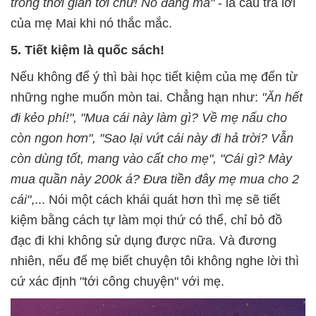
trong thời gian tới chứ! Nó đáng mà"
- là câu trả lời
của mẹ Mai khi nó thắc mắc.
5. Tiết kiệm là quốc sách!
Nếu không để ý thì bài học tiết kiệm của mẹ đến từ
những nghe muốn mòn tai. Chẳng hạn như:
"Ăn hết
đi kẻo phí!", "Mua cái này làm gì? Về mẹ nấu cho
còn ngon hơn", "Sao lại vứt cái này đi hả trời? Vẫn
còn dùng tốt, mang vào cất cho mẹ", "Cái gì? Mày
mua quần này 200k á? Đưa tiền đây mẹ mua cho 2
cái"
,... Nói một cách khái quát hơn thì mẹ sẽ tiết
kiệm bằng cách tự làm mọi thứ có thể, chỉ bỏ đồ
đạc đi khi không sử dụng được nữa. Và đương
nhiên, nếu để mẹ biết chuyện tôi không nghe lời thì
cứ xác định "tới công chuyện" với mẹ.