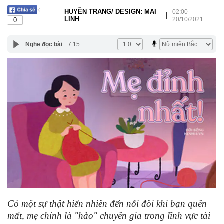
HUYỀN TRANG/ DESIGN: MAI
02:00
|
|
LINH
20/10/2021
0
Nghe đọc bài
7:15
Có một sự thật hiển nhiên đến nỗi đôi khi bạn quên
mất, mẹ chính là "hảo" chuyên gia trong lĩnh vực tài