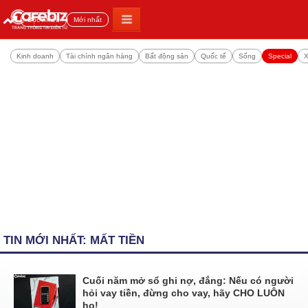
Đọc nhiều
Mới nhất
Kinh doanh
Tài chính ngân hàng
Bất động sản
Quốc tế
Sống
Special
X
TIN MỚI NHẤT: MẤT TIỀN
Cuối năm mở sổ ghi nợ, đắng: Nếu có người
hỏi vay tiền, đừng cho vay, hãy CHO LUÔN
họ!