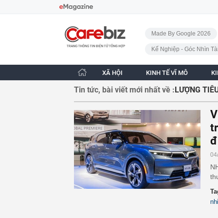
Bỏ qua điều hướng
CafeBiz - Trang chủ
Made By Google 2026
Kế Nghiệp - Góc Nhìn Tà
XÃ HỘI
KINH TẾ VĨ MÔ
K
Tin tức, bài viết mới nhất về :
LƯỢNG TIÊU
V
t
đ
04
NH
th
Ta
nh