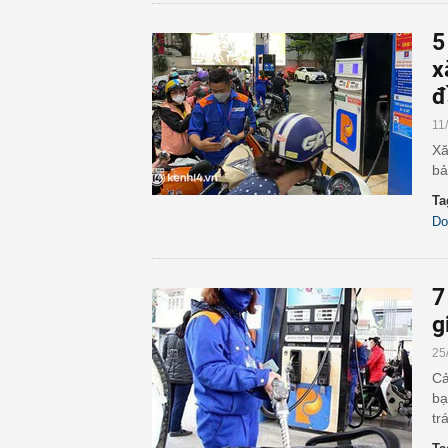
5
x
đ
11
Xă
bả
Ta
Do
7
g
25
Cả
bạ
tr