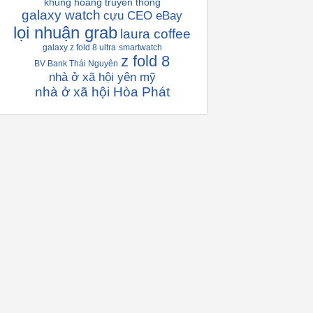
khủng hoàng truyền thông
galaxy watch
cựu CEO eBay
lọi nhuận grab
laura coffee
galaxy z fold 8 ultra
smartwatch
z fold 8
BV Bank Thái Nguyên
nhà ở xã hội yên mỹ
nhà ở xã hội Hòa Phát