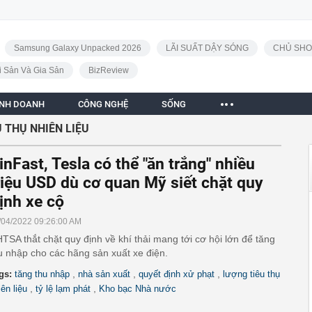
Samsung Galaxy Unpacked 2026
LÃI SUẤT DẬY SÓNG
CHỦ SHO
i Sản Và Gia Sản
BizReview
INH DOANH
CÔNG NGHỆ
SỐNG
 THỤ NHIÊN LIỆU
inFast, Tesla có thể "ăn trắng" nhiều
riệu USD dù cơ quan Mỹ siết chặt quy
ịnh xe cộ
/04/2022 09:26:00 AM
TSA thắt chặt quy định về khí thải mang tới cơ hội lớn để tăng
u nhập cho các hãng sản xuất xe điện.
,
,
,
gs:
tăng thu nhập
nhà sản xuất
quyết định xử phạt
lượng tiêu thụ
,
,
iên liệu
tỷ lệ lạm phát
Kho bạc Nhà nước