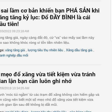
 sai lầm cơ bản khiến bạn PHÁ SẢN khi
ăng tăng kỷ lục: Đổ ĐẦY BÌNH là cái
ầu tiên!
/03/2022 09:23:18 AM
ng tăng giá, ngày càng đắt đỏ, cứ “va” vào mấy sai lầm này
o sao không khóc ròng vì tốn tiền nhiên liệu.
,
,
,
gs:
xăng tăng giá
lượng tiêu thụ nhiên liệu
Xăng dầu tăng giá
anh nghiệp đầu mối
 mẹo đổ xăng vừa tiết kiệm vừa tránh
ian lận bạn cần luôn ghi nhớ
/08/2019 10:34:05 AM
nh 'móc túi ngầm' từ các trạm đổ xăng không còn hiếm gặp và
n cũng nên biết một số mẹo nhỏ đổ xăng vừa tiết kiệm vừa
ánh gian lận sau để không bị dắt mũi.