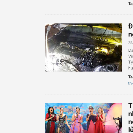
Ta
Đ
n
25
Đa
Vi
Tý
hư
Ta
thi
T
n
n
l