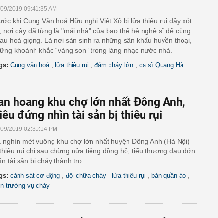
/09/2019 09:41:35 AM
ước khi Cung Văn hoá Hữu nghị Việt Xô bị lửa thiêu rụi đầy xót
, nơi đây đã từng là "mái nhà" của bao thế hệ nghệ sĩ để cùng
au hoà giọng. Là nơi sản sinh ra những sân khấu huyền thoại,
ững khoảnh khắc “vàng son” trong làng nhạc nước nhà.
,
,
,
gs:
Cung văn hoá
lửa thiêu rụi
đám cháy lớn
ca sĩ Quang Hà
an hoang khu chợ lớn nhất Đông Anh,
iêu đứng nhìn tài sản bị thiêu rụi
/09/2019 02:30:14 PM
 nghìn mét vuông khu chợ lớn nhất huyện Đông Anh (Hà Nội)
 thiêu rụi chỉ sau chừng nửa tiếng đồng hồ, tiểu thương đau đớn
ìn tài sản bị cháy thành tro.
,
,
,
,
gs:
cảnh sát cơ động
đội chữa cháy
lửa thiêu rụi
bán quần áo
ện trường vụ cháy