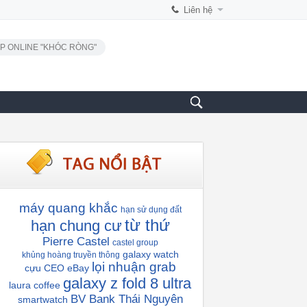
Liên hệ
P ONLINE "KHÓC RÒNG"
máy quang khắc
hạn sử dụng đất
từ thứ
hạn chung cư
Pierre Castel
castel group
galaxy watch
khủng hoàng truyền thông
lọi nhuận grab
cựu CEO eBay
galaxy z fold 8 ultra
laura coffee
BV Bank Thái Nguyên
smartwatch