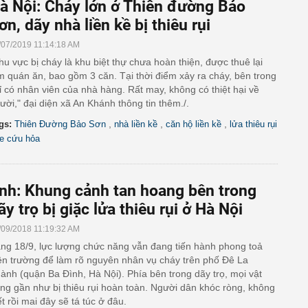
à Nội: Cháy lớn ở Thiên đường Bảo
ơn, dãy nhà liền kề bị thiêu rụi
/07/2019 11:14:18 AM
hu vực bị cháy là khu biệt thự chưa hoàn thiện, được thuê lại
m quán ăn, bao gồm 3 căn. Tại thời điểm xảy ra cháy, bên trong
ỉ có nhân viên của nhà hàng. Rất may, không có thiệt hại về
ười," đại diện xã An Khánh thông tin thêm./.
,
,
,
gs:
Thiên Đường Bảo Sơn
nhà liền kề
căn hộ liền kề
lửa thiêu rụi
e cứu hỏa
nh: Khung cảnh tan hoang bên trong
ãy trọ bị giặc lửa thiêu rụi ở Hà Nội
/09/2018 11:19:32 AM
ng 18/9, lực lượng chức năng vẫn đang tiến hành phong toả
ện trường để làm rõ nguyên nhân vụ cháy trên phố Đê La
ành (quận Ba Đình, Hà Nội). Phía bên trong dãy trọ, mọi vật
ng gần như bị thiêu rụi hoàn toàn. Người dân khóc ròng, không
ết rồi mai đây sẽ tá túc ở đâu.