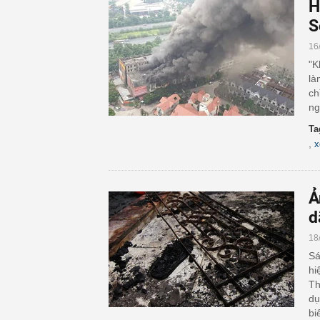
H
S
16
"K
là
ch
ng
Ta
,
x
Ả
d
18
Sá
hi
Th
dụ
bi