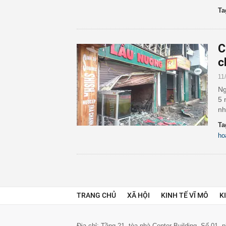
Ta
C
c
11
Ng
5 
nh
Ta
ho
TRANG CHỦ
XÃ HỘI
KINH TẾ VĨ MÔ
K
Địa chỉ: Tầng 21, tòa nhà Center Building. Số 01,