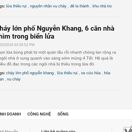
,
,
,
gs:
lửa thiêu rụi
nguyên nhân vụ cháy
đê la thành
khu nhà trọ
háy lớn phố Nguyễn Khang, 6 căn nhà
hìm trong biển lửa
/02/2016 03:56:52 PM
ọn lửa bùng phát từ một quán lẩu rồi nhanh chóng lan rộng ra
ngôi nhà ở xung quanh vào sáng sớm mùng 4 Tết. Hệ quả là
iều đồ đạc trong các ngôi nhà bị thiêu trong lửa đỏ.
,
,
,
gs:
cháy lớn phố nguyễn khang
lửa thiêu rụi
xe cứu hỏa
hỏa
,
ạn
vụ cháy
INH DOANH
CÔNG NGHỆ
SỐNG
Liên hệ quảng cáo
 phố Nguyễn