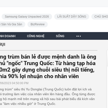
Samsung Galaxy Unpacked 2026
LÃI SUẤT DẬY SÓNG
CHỦ SHO
i Sản Và Gia Sản
BizReview
INH DOANH
CÔNG NGHỆ
SỐNG
RỤI
ng trùm bán lẻ được mệnh danh là ông
hủ "ngốc" Trung Quốc: Từ hàng tạp hóa
0m2 gây dựng chuỗi siêu thị nổi tiếng,
hia 90% lợi nhuận cho nhân viên
/06/2023 04:50:00 PM
ng trùm" siêu thị Yu Donglai (Trung Quốc) luôn đặt lợi ích và
i trường làm việc của nhân viên lên hàng đầu. Ông từng được
g hộ mạnh mẽ trên mạng xã hội sau bài phát biểu đả kích văn
a "làm việc nhiều giờ" ở Trung Quốc.