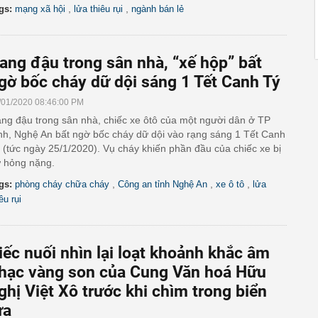
,
,
gs:
mạng xã hội
lửa thiêu rụi
ngành bán lẻ
ang đậu trong sân nhà, “xế hộp” bất
gờ bốc cháy dữ dội sáng 1 Tết Canh Tý
/01/2020 08:46:00 PM
ng đậu trong sân nhà, chiếc xe ôtô của một người dân ở TP
nh, Nghệ An bất ngờ bốc cháy dữ dội vào rạng sáng 1 Tết Canh
 (tức ngày 25/1/2020). Vụ cháy khiến phần đầu của chiếc xe bị
 hỏng nặng.
,
,
,
gs:
phòng cháy chữa cháy
Công an tỉnh Nghệ An
xe ô tô
lửa
êu rụi
iếc nuối nhìn lại loạt khoảnh khắc âm
hạc vàng son của Cung Văn hoá Hữu
ghị Việt Xô trước khi chìm trong biển
ửa