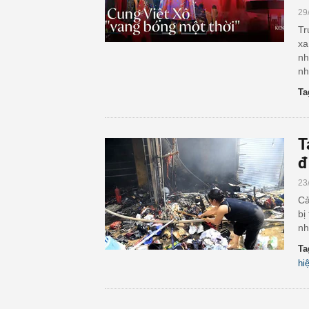
29
Tr
xa
nh
nh
Ta
T
đ
23
Cả
bị
nh
Ta
hi