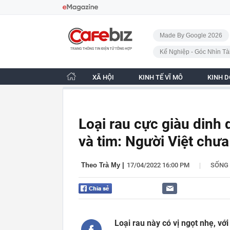
Bỏ qua điều hướng
CafeBiz - Trang chủ
Made By Google 2026
Kế Nghiệp - Góc Nhìn Tà
XÃ HỘI
KINH TẾ VĨ MÔ
KINH 
Loại rau cực giàu dinh 
và tim: Người Việt chưa
|
Theo Trà My
|
17/04/2022 16:00 PM
SỐNG
Loại rau này có vị ngọt nhẹ, v