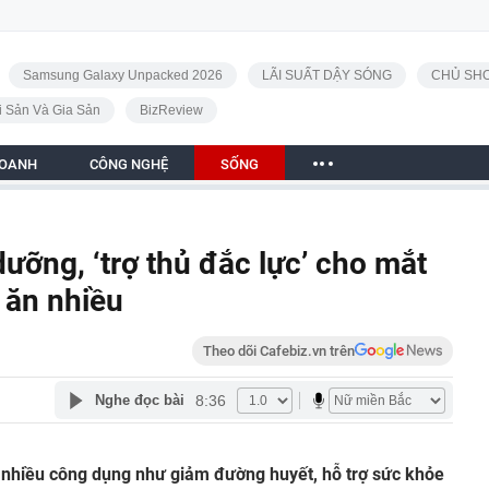
Samsung Galaxy Unpacked 2026
LÃI SUẤT DẬY SÓNG
CHỦ SHO
i Sản Và Gia Sản
BizReview
DOANH
CÔNG NGHỆ
SỐNG
dưỡng, ‘trợ thủ đắc lực’ cho mắt
 ăn nhiều
Theo dõi Cafebiz.vn trên
8:36
Nghe đọc bài
ới nhiều công dụng như giảm đường huyết, hỗ trợ sức khỏe