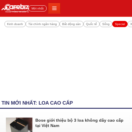
Đọc nhiều
Mới nhất
Kinh doanh
Tài chính ngân hàng
Bất động sản
Quốc tế
Sống
Special
X
TIN MỚI NHẤT: LOA CAO CẤP
Bose giới thiệu bộ 3 loa không dây cao cấp
tại Việt Nam