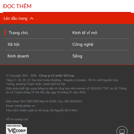
ĐỌC THÊM
Lên đầu trang
Trang chủ
Kinh tế vĩ mô
Xã hội
Công nghệ
Kinh doanh
Sống
© Copyright 2012 - 2026 -
Công ty Cổ phần VCCorp.
Tầng 17, 19, 20, 21 Toà nhà Center Building - Hapulico Complex, Số 01, phố Nguyễn Huy
Tưởng, phường Thanh Xuân, thành phố Hà Nội
Giấy phép thiết lập trang thông tin điện tử tổng hợp trên internet số 3321/GP-TTĐT do Sở Thông
tin và Truyền thông TP Hà Nội cấp ngày 03 tháng 07 năm 2019.
Điện thoại: 024 7309 5555 Máy lẻ 41294. Fax: 024-39743413
Email: info@cafebiz.vn
Chịu trách nhiệm quản lý nội dung: Bà Nguyễn Bích Minh
Hỗ trợ quảng cáo: