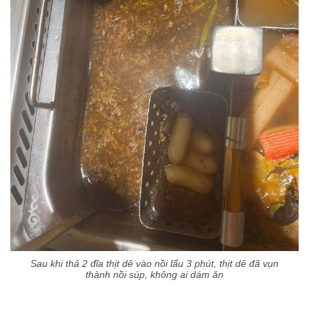
Sau khi thả 2 đĩa thịt dê vào nồi lẩu 3 phút, thịt dê đã vụn
thành nồi súp, không ai dám ăn