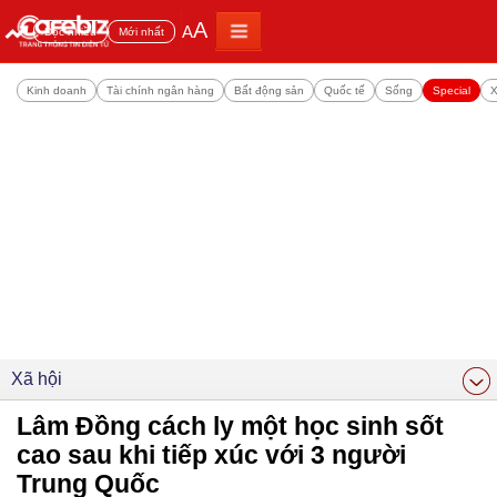
A
A
Đọc nhiều
Mới nhất
Kinh doanh
Tài chính ngân hàng
Bất động sản
Quốc tế
Sống
Special
X
Xã hội
Lâm Đồng cách ly một học sinh sốt
cao sau khi tiếp xúc với 3 người
Trung Quốc