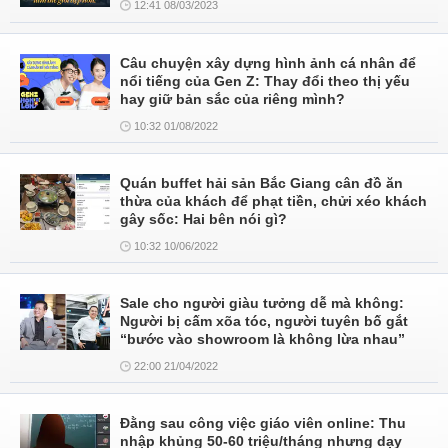
12:41 08/03/2023
Câu chuyện xây dựng hình ảnh cá nhân để
nổi tiếng của Gen Z: Thay đổi theo thị yếu
hay giữ bản sắc của riêng mình?
10:32 01/08/2022
Quán buffet hải sản Bắc Giang cân đồ ăn
thừa của khách để phạt tiền, chửi xéo khách
gây sốc: Hai bên nói gì?
10:32 10/06/2022
Sale cho người giàu tưởng dễ mà không:
Người bị cấm xõa tóc, người tuyên bố gắt
“bước vào showroom là không lừa nhau”
22:00 21/04/2022
Đằng sau công việc giáo viên online: Thu
nhập khủng 50-60 triệu/tháng nhưng dạy