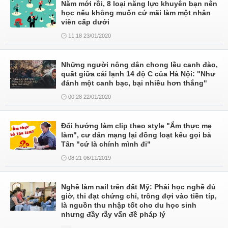
Năm mới rồi, 8 loại năng lực khuyên bạn nên
học nếu không muốn cứ mãi làm một nhân
viên cấp dưới
11:18 23/01/2020
Những người nông dân chong lều canh đào,
quất giữa cái lạnh 14 độ C của Hà Nội: "Như
đánh một canh bạc, bại nhiều hơn thắng"
00:28 22/01/2020
Đổi hướng làm clip theo style "Ẩm thực mẹ
làm", cư dân mạng lại đồng loạt kêu gọi bà
Tân "cứ là chính mình đi"
08:21 06/11/2019
Nghề làm nail trên đất Mỹ: Phải học nghề đủ
giờ, thi đạt chứng chỉ, trông đợi vào tiền típ,
là nguồn thu nhập tốt cho du học sinh
nhưng đầy rẫy vấn đề pháp lý