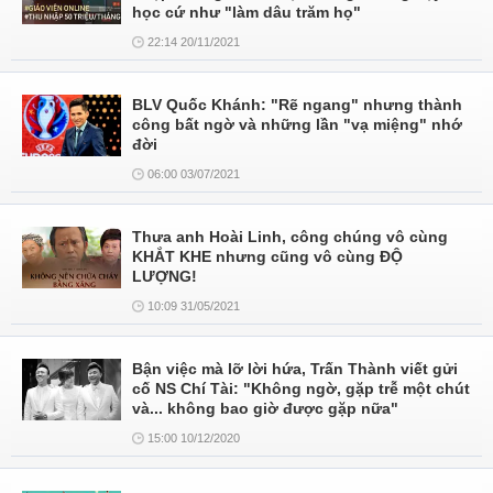
học cứ như "làm dâu trăm họ"
22:14 20/11/2021
BLV Quốc Khánh: "Rẽ ngang" nhưng thành
công bất ngờ và những lần "vạ miệng" nhớ
đời
06:00 03/07/2021
Thưa anh Hoài Linh, công chúng vô cùng
KHẮT KHE nhưng cũng vô cùng ĐỘ
LƯỢNG!
10:09 31/05/2021
Bận việc mà lỡ lời hứa, Trấn Thành viết gửi
cố NS Chí Tài: "Không ngờ, gặp trễ một chút
và... không bao giờ được gặp nữa"
15:00 10/12/2020