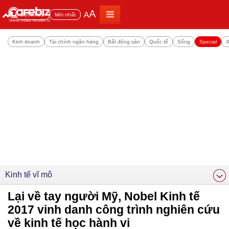
A
A
Đọc nhiều
Mới nhất
Kinh doanh
Tài chính ngân hàng
Bất động sản
Quốc tế
Sống
Special
X
Kinh tế vĩ mô
Lại về tay người Mỹ, Nobel Kinh tế
2017 vinh danh công trình nghiên cứu
về kinh tế học hành vi