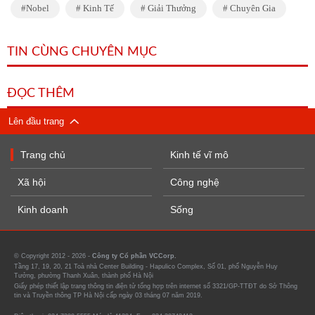
Nobel
Kinh Tế
Giải Thưởng
Chuyên Gia
TIN CÙNG CHUYÊN MỤC
ĐỌC THÊM
Lên đầu trang
Trang chủ
Kinh tế vĩ mô
Xã hội
Công nghệ
Kinh doanh
Sống
© Copyright 2012 - 2026 -
Công ty Cổ phần VCCorp.
Tầng 17, 19, 20, 21 Toà nhà Center Building - Hapulico Complex, Số 01, phố Nguyễn Huy
Tưởng, phường Thanh Xuân, thành phố Hà Nội
Giấy phép thiết lập trang thông tin điện tử tổng hợp trên internet số 3321/GP-TTĐT do Sở Thông
tin và Truyền thông TP Hà Nội cấp ngày 03 tháng 07 năm 2019.