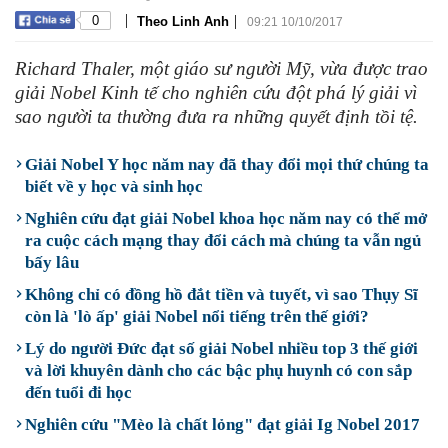
|
|
0
Theo Linh Anh
09:21 10/10/2017
Richard Thaler, một giáo sư người Mỹ, vừa được trao
giải Nobel Kinh tế cho nghiên cứu đột phá lý giải vì
sao người ta thường đưa ra những quyết định tồi tệ.
Giải Nobel Y học năm nay đã thay đổi mọi thứ chúng ta
biết về y học và sinh học
Nghiên cứu đạt giải Nobel khoa học năm nay có thể mở
ra cuộc cách mạng thay đổi cách mà chúng ta vẫn ngủ
bấy lâu
Không chỉ có đồng hồ đắt tiền và tuyết, vì sao Thụy Sĩ
còn là 'lò ấp' giải Nobel nổi tiếng trên thế giới?
Lý do người Đức đạt số giải Nobel nhiều top 3 thế giới
và lời khuyên dành cho các bậc phụ huynh có con sắp
đến tuổi đi học
Nghiên cứu "Mèo là chất lỏng" đạt giải Ig Nobel 2017