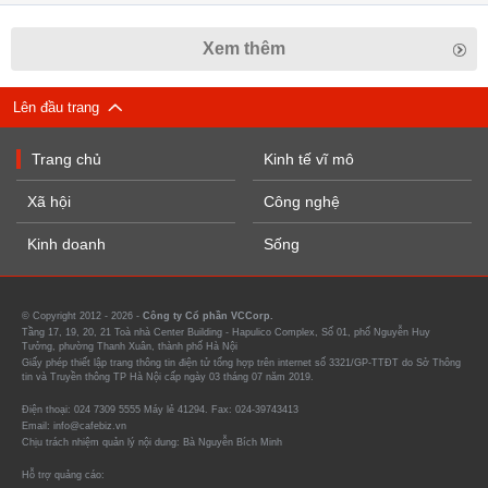
Xem thêm
Lên đầu trang
Trang chủ
Kinh tế vĩ mô
Xã hội
Công nghệ
Kinh doanh
Sống
© Copyright 2012 - 2026 -
Công ty Cổ phần VCCorp.
Tầng 17, 19, 20, 21 Toà nhà Center Building - Hapulico Complex, Số 01, phố Nguyễn Huy
Tưởng, phường Thanh Xuân, thành phố Hà Nội
Giấy phép thiết lập trang thông tin điện tử tổng hợp trên internet số 3321/GP-TTĐT do Sở Thông
tin và Truyền thông TP Hà Nội cấp ngày 03 tháng 07 năm 2019.
Điện thoại: 024 7309 5555 Máy lẻ 41294. Fax: 024-39743413
Email: info@cafebiz.vn
Chịu trách nhiệm quản lý nội dung: Bà Nguyễn Bích Minh
Hỗ trợ quảng cáo: