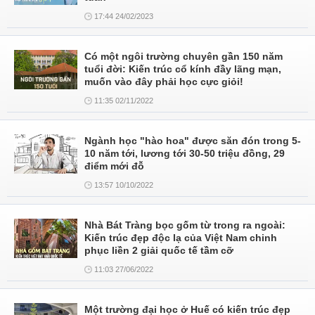
17:44 24/02/2023
Có một ngôi trường chuyên gần 150 năm
tuổi đời: Kiến trúc cổ kính đầy lãng mạn,
muốn vào đây phải học cực giỏi!
11:35 02/11/2022
Ngành học "hào hoa" được săn đón trong 5-
10 năm tới, lương tới 30-50 triệu đồng, 29
điểm mới đỗ
13:57 10/10/2022
Nhà Bát Tràng bọc gốm từ trong ra ngoài:
Kiến trúc đẹp độc lạ của Việt Nam chinh
phục liền 2 giải quốc tế tầm cỡ
11:03 27/06/2022
Một trường đại học ở Huế có kiến trúc đẹp