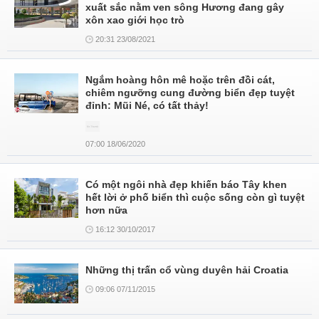
xuất sắc nằm ven sông Hương đang gây
xôn xao giới học trò
20:31 23/08/2021
Ngắm hoàng hôn mê hoặc trên đồi cát,
chiêm ngưỡng cung đường biển đẹp tuyệt
đỉnh: Mũi Né, có tất thảy!
07:00 18/06/2020
Có một ngôi nhà đẹp khiến báo Tây khen
hết lời ở phố biển thì cuộc sống còn gì tuyệt
hơn nữa
16:12 30/10/2017
Những thị trấn cổ vùng duyên hải Croatia
09:06 07/11/2015