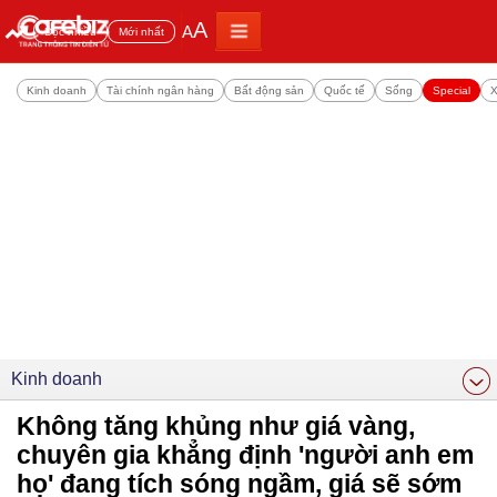
A
A
Đọc nhiều
Mới nhất
Kinh doanh
Tài chính ngân hàng
Bất động sản
Quốc tế
Sống
Special
X
Kinh doanh
Không tăng khủng như giá vàng,
chuyên gia khẳng định 'người anh em
họ' đang tích sóng ngầm, giá sẽ sớm