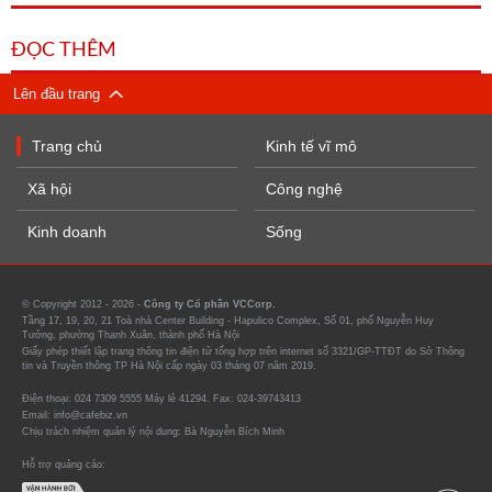
ĐỌC THÊM
Lên đầu trang
Trang chủ
Kinh tế vĩ mô
Xã hội
Công nghệ
Kinh doanh
Sống
© Copyright 2012 - 2026 -
Công ty Cổ phần VCCorp.
Tầng 17, 19, 20, 21 Toà nhà Center Building - Hapulico Complex, Số 01, phố Nguyễn Huy
Tưởng, phường Thanh Xuân, thành phố Hà Nội
Giấy phép thiết lập trang thông tin điện tử tổng hợp trên internet số 3321/GP-TTĐT do Sở Thông
tin và Truyền thông TP Hà Nội cấp ngày 03 tháng 07 năm 2019.
Điện thoại: 024 7309 5555 Máy lẻ 41294. Fax: 024-39743413
Email: info@cafebiz.vn
Chịu trách nhiệm quản lý nội dung: Bà Nguyễn Bích Minh
Hỗ trợ quảng cáo: