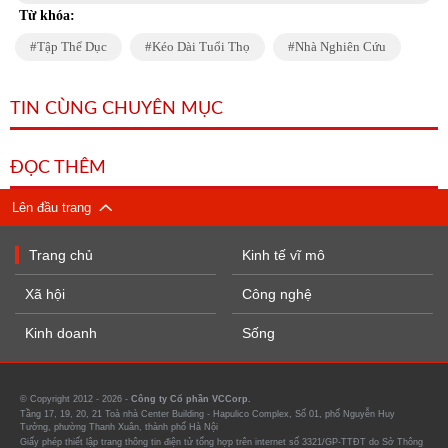
Từ khóa:
Tập Thể Dục
Kéo Dài Tuổi Thọ
Nhà Nghiên Cứu
TIN CÙNG CHUYÊN MỤC
ĐỌC THÊM
Lên đầu trang
Trang chủ
Kinh tế vĩ mô
Xã hội
Công nghệ
Kinh doanh
Sống
© Copyright 2012 - 2026 -
Công ty Cổ phần VCCorp.
Tầng 17, 19, 20, 21 Toà nhà Center Building - Hapulico Complex, Số 01, phố Nguyễn Huy
Tưởng, phường Thanh Xuân, thành phố Hà Nội
Giấy phép thiết lập trang thông tin điện tử tổng hợp trên internet số 3321/GP-TTĐT do Sở Thông