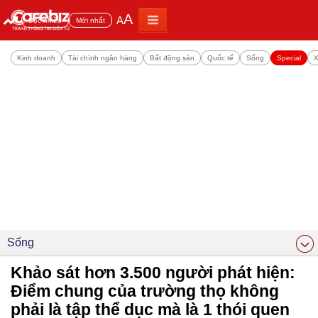
A
A
Đọc nhiều
Mới nhất
Kinh doanh
Tài chính ngân hàng
Bất động sản
Quốc tế
Sống
Special
X
Sống
Khảo sát hơn 3.500 người phát hiện:
Điểm chung của trường thọ không
phải là tập thể dục mà là 1 thói quen