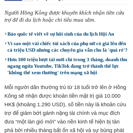
Người Hồng Kông được khuyến khích nhận tiền cứu
trợ để đi du lịch hoặc chi tiêu mua sắm.
Báo quốc tế viết về sự hồi sinh của du lịch Hội An
Vì sao một vài chiếc túi xách của phụ nữ có giá lên đến
cả triệu USD nhưng các chuyên gia vẫn cho là 'quá rẻ'?
Hơn 300 triệu lượt tải mới chỉ trong 3 tháng, doanh thu
ngang ngửa Youtube, TikTok đang trở thành thế lực
'không thể xem thường' trên mạng xã hội
Mỗi người dân thường trú từ 18 tuổi trở lên ở Hồng
Kông sẽ nhận được khoản tiền mặt trị giá 10.000
HK$ (khoảng 1.290 USD), số tiền này là khoản cứu
trợ để giảm bớt gánh nặng tài chính và mục đích
đưa “một làn gió mới” vào nền kinh tế hiện bị tàn
phá bởi nhiều tháng bất ổn xã hội và sự bùng phát