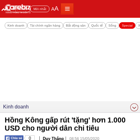
A
A
Đọc nhiều
Mới nhất
Kinh doanh
Tài chính ngân hàng
Bất động sản
Quốc tế
Sống
Special
X
Kinh doanh
Hồng Kông gấp rút 'tặng' hơn 1.000
USD cho người dân chi tiêu
|
|
0
Duy Thắng
08:56 15/05/2020