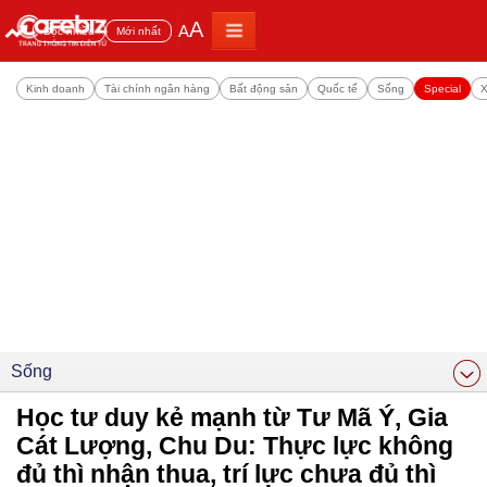
A
A
Đọc nhiều
Mới nhất
Kinh doanh
Tài chính ngân hàng
Bất động sản
Quốc tế
Sống
Special
X
Sống
Học tư duy kẻ mạnh từ Tư Mã Ý, Gia
Cát Lượng, Chu Du: Thực lực không
đủ thì nhận thua, trí lực chưa đủ thì