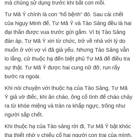
mà chúng sử dụng trước khi bắt con mồi.
Tư Mã Ý chính là con "hổ bệnh" đó.
Sau cái chết
của Ngụy Minh đế, Tư Mã Ý và Tào Sảng đều là hai
đại thần được vua trước gửi gắm.
Vì bị Tào Sảng
đàn áp, Tư Mã Ý xin từ chức, trở về nhà với lý do
muốn ở với vợ vì đã già yếu.
Nhưng Tào Sảng vẫn
lo lắng, cử thuộc hạ đến biệt phủ Tư Mã để điều tra
sự thật.
Tư Mã Ý được hai cung nữ đỡ, run rẩy
bước ra ngoài.
Khi nói chuyện với thuộc hạ của Tào Sảng, Tư Mã
Ý giả vờ điếc, khi ăn cháo, ông cố tình để cháo chảy
ra từ khóe miệng và tràn ra khắp ngực, trông như
người sắp chết.
Khi thuộc hạ của Tào sảng rời đi, Tư Mã Ý bật khóc
tha thiết nhờ y chiếu cố hai người con trai của mình.