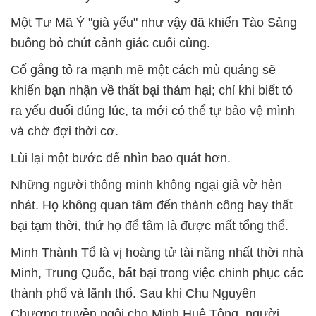
Một Tư Mã Ý "già yếu" như vậy đã khiến Tào Sảng
buông bỏ chút cảnh giác cuối cùng.
Cố gắng tỏ ra mạnh mẽ một cách mù quáng sẽ
khiến bạn nhận về thất bại thảm hại; chỉ khi biết tỏ
ra yếu đuối đúng lúc, ta mới có thể tự bảo vệ mình
và chờ đợi thời cơ.
Lùi lại một bước để nhìn bao quát hơn.
Những người thông minh không ngại giả vờ hèn
nhát. Họ không quan tâm đến thành công hay thất
bại tạm thời, thứ họ để tâm là được mất tổng thể.
Minh Thành Tổ là vị hoàng tử tài năng nhất thời nhà
Minh, Trung Quốc, bất bại trong việc chinh phục các
thành phố và lãnh thổ.
Sau khi Chu Nguyên
Chương truyền ngôi cho Minh Huệ Tông, người