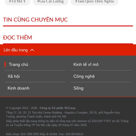
Tư Mã Ý
Gia Cát Lượng
Tam Quốc Diễn Nghĩa
TIN CÙNG CHUYÊN MỤC
ĐỌC THÊM
Lên đầu trang
Trang chủ
Kinh tế vĩ mô
Xã hội
Công nghệ
Kinh doanh
Sống
© Copyright 2012 - 2026 -
Công ty Cổ phần VCCorp.
Tầng 17, 19, 20, 21 Toà nhà Center Building - Hapulico Complex, Số 01, phố Nguyễn Huy
Tưởng, phường Thanh Xuân, thành phố Hà Nội
Giấy phép thiết lập trang thông tin điện tử tổng hợp trên internet số 3321/GP-TTĐT do Sở Thông
tin và Truyền thông TP Hà Nội cấp ngày 03 tháng 07 năm 2019.
Điện thoại: 024 7309 5555 Máy lẻ 41294. Fax: 024-39743413