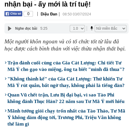
nhận bại - ấy mới là trí tuệ!
|
|
0
Diệu Đan
08:50 03/07/2024
Nghe đọc bài
5:25
Một người khôn ngoan và có tổ chức tốt từ lâu đã
học được cách bình thản với việc thừa nhận thất bại.
Trận đánh cuối cùng của Gia Cát Lượng: Chi tiết Tư
Mã Ý cho gạo vào miệng, ông ta biết "mình đã thua"?
"Không thành kế" của Gia Cát Lượng: Thứ khiến Tư
Mã Ý rút quân, bất ngờ thay, không phải là tiếng đàn?
Quan Vũ chết trận, Lưu Bị đại bại, vì sao Tào Phi
không đánh Thục Hán? 22 năm sau Tư Mã Ý mới hiểu
Mãnh tướng giỏi chạy trốn nhất của Tào Tháo, Tư Mã
Ý không dám động tới, Trương Phi, Triệu Vân không
thể làm gì