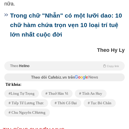
nữa.
Trong chữ "Nhẫn" có một lưỡi dao: 10
chữ hàm chứa trọn vẹn 10 loại trí tuệ
lớn nhất cuộc đời
Theo Hy Ly
Theo
Helino
Copy link
Theo dõi Cafebiz.vn trên
Từ khóa:
Lòng Tự Trọng
Thuở Hàn Vi
Tỉnh An Huy
Tiếp Tế Lương Thực
Thời Cổ Đại
Tục Bó Chân
Chu Nguyên CHương