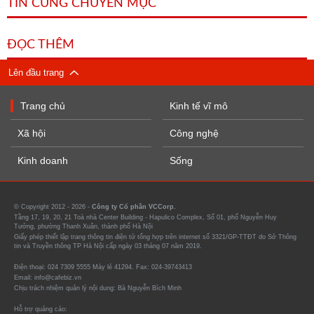
TIN CÙNG CHUYÊN MỤC
ĐỌC THÊM
Lên đầu trang
Trang chủ
Kinh tế vĩ mô
Xã hội
Công nghệ
Kinh doanh
Sống
© Copyright 2012 - 2026 -
Công ty Cổ phần VCCorp.
Tầng 17, 19, 20, 21 Toà nhà Center Building - Hapulico Complex, Số 01, phố Nguyễn Huy
Tưởng, phường Thanh Xuân, thành phố Hà Nội
Giấy phép thiết lập trang thông tin điện tử tổng hợp trên internet số 3321/GP-TTĐT do Sở Thông
tin và Truyền thông TP Hà Nội cấp ngày 03 tháng 07 năm 2019.
Điện thoại: 024 7309 5555 Máy lẻ 41294. Fax: 024-39743413
Email: info@cafebiz.vn
Chịu trách nhiệm quản lý nội dung: Bà Nguyễn Bích Minh
Hỗ trợ quảng cáo: