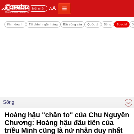
A
A
Đọc nhiều
Mới nhất
Kinh doanh
Tài chính ngân hàng
Bất động sản
Quốc tế
Sống
Special
X
Sống
Hoàng hậu "chân to" của Chu Nguyên
Chương: Hoàng hậu đầu tiên của
triều Minh cũng là nữ nhân duy nhất