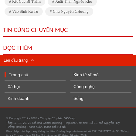
Kết Cục Bi Thảm
Xuất Thân Nghèo Khó
Vào Sinh Ra Tử
Chu Nguyên CHương
TIN CÙNG CHUYÊN MỤC
ĐỌC THÊM
Lên đầu trang
Trang chủ
Kinh tế vĩ mô
Xã hội
Công nghệ
Kinh doanh
Sống
© Copyright 2012 - 2026 -
Công ty Cổ phần VCCorp.
Tầng 17, 19, 20, 21 Toà nhà Center Building - Hapulico Complex, Số 01, phố Nguyễn Huy
Tưởng, phường Thanh Xuân, thành phố Hà Nội
Giấy phép thiết lập trang thông tin điện tử tổng hợp trên internet số 3321/GP-TTĐT do Sở Thông
tin và Truyền thông TP Hà Nội cấp ngày 03 tháng 07 năm 2019.