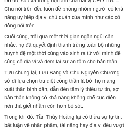
Do đó, sâu xa trong nội tâm của hai vị CEO Lưu –
Chu nói trên đều luôn đề phòng nhóm người có khả
năng uy hiếp địa vị chủ quản của mình như các cổ
đông nói trên.
Cuối cùng, trải qua một thời gian ngắn ngủi cân
nhắc, họ đã quyết định thanh trừng toàn bộ những
huynh đệ một thời cùng vào sinh ra tử với mình để
củng cố địa vị và đem lại sự an tâm cho bản thân.
Tựu chung lại, Lưu Bang và Chu Nguyên Chương
sở dĩ lựa chọn tru diệt công thần là bởi họ mang
xuất thân bình dân, dẫn đến tâm lý thiếu tự tin, sợ
bản thân không có khả năng khống chế cục diện
nên thà giết nhầm còn hơn bỏ sót.
Trong khi đó, Tần Thủy Hoàng lại có thừa sự tự tin,
bất luận về nhân phẩm, tài năng hay địa vị đều vượt