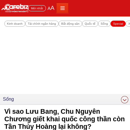
A
A
Đọc nhiều
Mới nhất
Kinh doanh
Tài chính ngân hàng
Bất động sản
Quốc tế
Sống
Special
X
Sống
Vì sao Lưu Bang, Chu Nguyên
Chương giết khai quốc công thần còn
Tần Thủy Hoàng lại không?