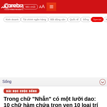
A
A
Đọc nhiều
Mới nhất
Kinh doanh
Tài chính ngân hàng
Bất động sản
Quốc tế
Sống
Special
X
Sống
Trong chữ "Nhẫn" có một lưỡi dao:
10 chữ hàm chứa trọn vẹn 10 loại trí