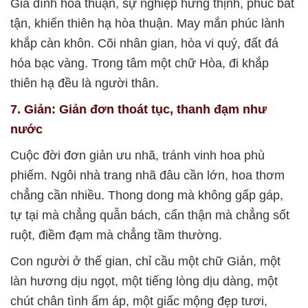
Gia đình hòa thuận, sự nghiệp hưng thịnh, phúc bất
tận, khiến thiên hạ hòa thuận. May mắn phúc lành
khắp càn khôn. Cõi nhân gian, hòa vi quý, đất đá
hóa bạc vàng. Trong tâm một chữ Hòa, đi khắp
thiên hạ đều là người thân.
7. Giản: Giản đơn thoát tục, thanh đạm như
nước
Cuộc đời đơn giản ưu nhã, tránh vinh hoa phù
phiếm. Ngôi nhà trang nhã đâu cần lớn, hoa thơm
chẳng cần nhiều. Thong dong mà không gấp gáp,
tự tại mà chẳng quẫn bách, cẩn thận mà chẳng sốt
ruột, điềm đạm mà chẳng tầm thường.
Con người ở thế gian, chỉ cầu một chữ Giản, một
làn hương dịu ngọt, một tiếng lòng dịu dàng, một
chút chân tình ấm áp, một giấc mộng đẹp tươi,