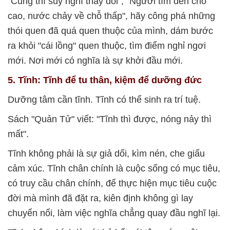
"Cùng thì suy nghĩ thay đổi", "Người tìm đến chỗ
cao, nước chảy về chỗ thấp", hãy công phá những
thói quen đã quá quen thuộc của mình, dám bước
ra khỏi "cái lồng" quen thuộc, tìm điểm nghỉ ngơi
mới. Nơi mới có nghĩa là sự khởi đầu mới.
5. Tĩnh: Tĩnh để tu thân, kiệm để dưỡng đức
Dưỡng tâm cần tĩnh. Tĩnh có thể sinh ra trí tuệ.
Sách "Quản Tử" viết: "Tĩnh thì được, nóng nảy thì
mất".
Tĩnh không phải là sự giả dối, kìm nén, che giấu
cảm xúc. Tĩnh chân chính là cuộc sống có mục tiêu,
có truy cầu chân chính, để thực hiện mục tiêu cuộc
đời mà mình đã đặt ra, kiên định không gì lay
chuyển nổi, làm việc nghĩa chẳng quay đầu nghĩ lại.