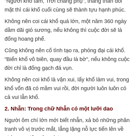
"Người khổ tâm, Trời chẳng phụ", thẳng thắn đối
mặt thì cái khổ cuối cùng sẽ thành tựu hạnh phúc.
Không nên coi cái khổ quá lớn, một năm 360 ngày
dầm dãi gió sương, nếu không thì cuộc đời sẽ là
đống hoang phế.
Cũng không nên cố tình tạo ra, phóng đại cái khổ.
"Biển khổ vô biên, quay đầu là bờ", nếu không cuộc
đời chỉ là đống gạch đá vụn.
Không nên coi khổ là vận xui, lấy khổ làm vui, trong
khổ vốn đã có mầm vui rồi, đời người luôn luôn có
cả vui lẫn khổ.
2. Nhẫn: Trong chữ Nhẫn có một lưỡi dao
Người ôm chí lớn mới biết nhẫn, xả bỏ những phân
tranh vô vị trước mắt, lẳng lặng nỗ lực tiến lên về