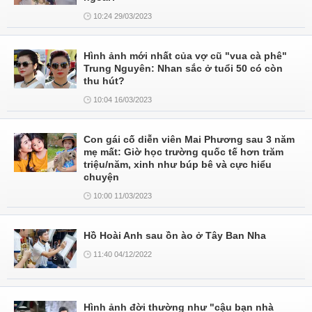
10:24 29/03/2023
Hình ảnh mới nhất của vợ cũ "vua cà phê"
Trung Nguyên: Nhan sắc ở tuổi 50 có còn
thu hút?
10:04 16/03/2023
Con gái cố diễn viên Mai Phương sau 3 năm
mẹ mất: Giờ học trường quốc tế hơn trăm
triệu/năm, xinh như búp bê và cực hiểu
chuyện
10:00 11/03/2023
Hồ Hoài Anh sau ồn ào ở Tây Ban Nha
11:40 04/12/2022
Hình ảnh đời thường như "cậu bạn nhà