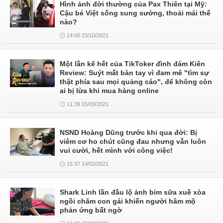
Hình ảnh đời thường của Pax Thiên tại Mỹ:
Cậu bé Việt sống sung sướng, thoải mái thế
nào?
14:00 23/10/2021
Một lần kể hết của TikToker đình đám Kiên
Review: Suýt mất bàn tay vì đam mê "tìm sự
thật phía sau mọi quảng cáo", để không còn
ai bị lừa khi mua hàng online
11:39 15/03/2021
NSND Hoàng Dũng trước khi qua đời: Bị
viêm cơ ho chút cũng đau nhưng vẫn luôn
vui cười, hết mình với công việc!
15:37 14/02/2021
Shark Linh lần đầu lộ ảnh bỉm sữa xuề xòa
ngồi chăm con gái khiến người hâm mộ
phản ứng bất ngờ