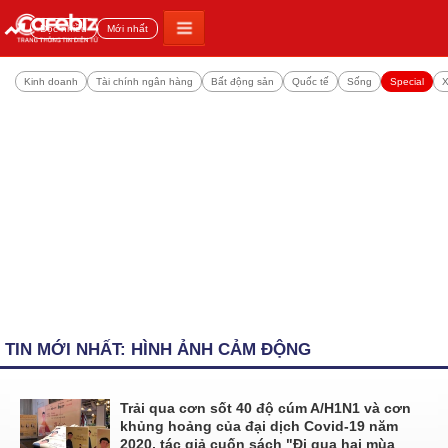
Đọc nhiều
Mới nhất
Kinh doanh
Tài chính ngân hàng
Bất động sản
Quốc tế
Sống
Special
X
TIN MỚI NHẤT: HÌNH ẢNH CẢM ĐỘNG
Trải qua cơn sốt 40 độ cúm A/H1N1 và cơn
khủng hoảng của đại dịch Covid-19 năm
2020, tác giả cuốn sách "Đi qua hai mùa