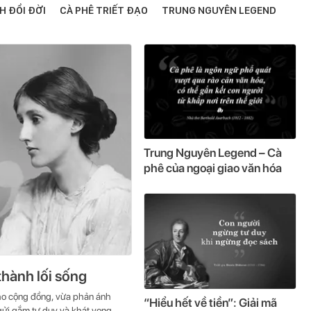
H ĐỔI ĐỜI
CÀ PHÊ TRIẾT ĐẠO
TRUNG NGUYÊN LEGEND
Trung Nguyên Legend – Cà
phê của ngoại giao văn hóa
thành lối sống
ho cộng đồng, vừa phản ánh
“Hiểu hết về tiền”: Giải mã
 gửi gắm tư duy và khát vọng...