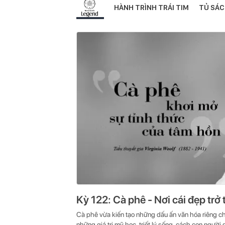
HÀNH TRÌNH TRÁI TIM
TỦ SÁC
Kỳ 122: Cà phê - Nơi cái đẹp trở 
Cà phê vừa kiến tạo những dấu ấn văn hóa riêng c
những giá trị mỹ học, triết lý sống, cách con người