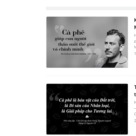
p
t
1
2