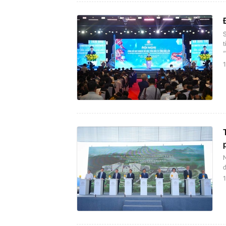
t
“
1
đ
1