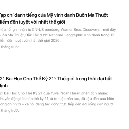
Tạp chí danh tiếng của Mỹ vinh danh Buôn Ma Thuột
điểm đến tuyệt vời nhất thế giới
iếp nối ghi nhận từ CNN, Bloomberg, Warner Bros. Discovery,... mới đây,
Buôn Ma Thuột, Đắk Lắk được National Geographic vinh danh trong 15
iểm đến tuyệt vời nhất thế giới 2026.
 tháng trước
‘21 Bài Học Cho Thế Kỷ 21’: Thế giới trong thời đại bất
định
21 Bài Học Cho Thế Kỷ 21’ của Yuval Noah Harari phân tích những
huyển động lớn của thế kỷ 21, từ trí tuệ nhân tạo, dữ liệu đến các biến
ộng chính trị – xã hội đang tác động trực tiếp đến đời sống con người.
 tháng trước