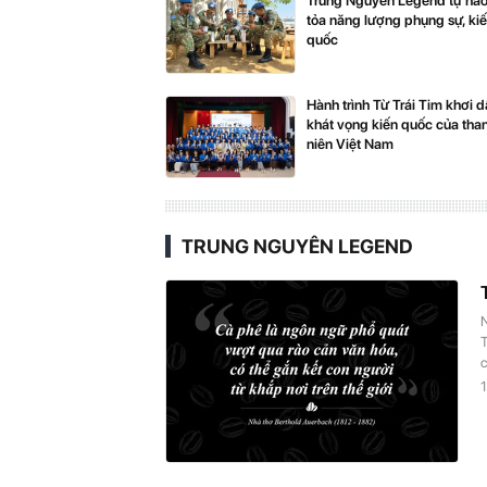
Trung Nguyên Legend tự hào
tỏa năng lượng phụng sự, ki
quốc
Hành trình Từ Trái Tim khơi 
khát vọng kiến quốc của tha
niên Việt Nam
TRUNG NGUYÊN LEGEND
T
1