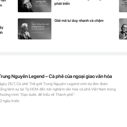
 lan
phát triển
ến
Giải mã tư duy nhanh và chậm
dậy
nh
Trung Nguyên Legend – Cà phê của ngoại giao văn hóa
Ngày 25/7, Cà phê Thế giới Trung Nguyên Legend vinh dự đón đoàn
ổng lãnh sự tại Tp.HCM đến trải nghiệm văn hóa cà phê Việt Nam trong
chương trình "Dạo bước để hiểu về Thành phố".
2 ngày trước