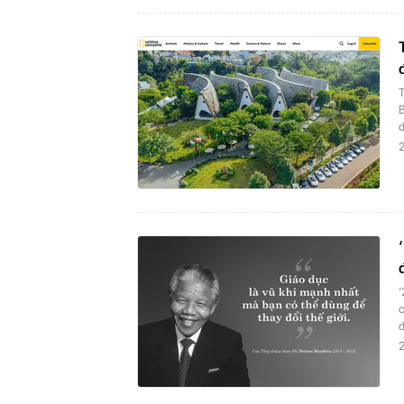
T
đ
2
‘
c
đ
2