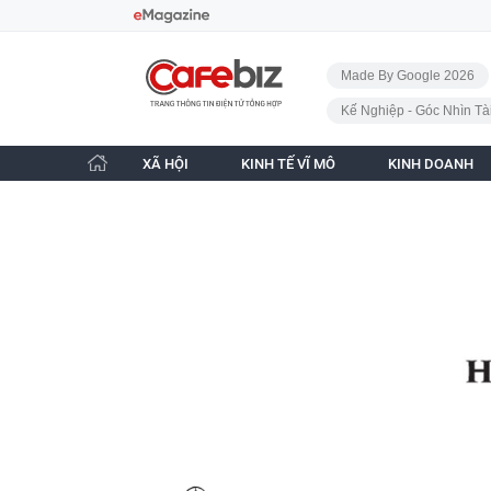
Bỏ qua điều hướng
CafeBiz - Trang chủ
Made By Google 2026
Kế Nghiệp - Góc Nhìn Tà
XÃ HỘI
KINH TẾ VĨ MÔ
KINH DOANH