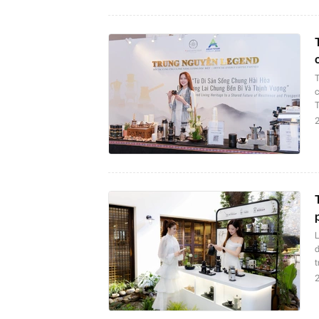
T
c
2
L
t
2