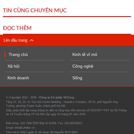
TIN CÙNG CHUYÊN MỤC
ĐỌC THÊM
Lên đầu trang
Trang chủ
Kinh tế vĩ mô
Xã hội
Công nghệ
Kinh doanh
Sống
© Copyright 2012 - 2026 -
Công ty Cổ phần VCCorp.
Tầng 17, 19, 20, 21 Toà nhà Center Building - Hapulico Complex, Số 01, phố Nguyễn Huy
Tưởng, phường Thanh Xuân, thành phố Hà Nội
Giấy phép thiết lập trang thông tin điện tử tổng hợp trên internet số 3321/GP-TTĐT do Sở Thông
tin và Truyền thông TP Hà Nội cấp ngày 03 tháng 07 năm 2019.
Điện thoại: 024 7309 5555 Máy lẻ 41294. Fax: 024-39743413
Email: info@cafebiz.vn
Chịu trách nhiệm quản lý nội dung: Bà Nguyễn Bích Minh