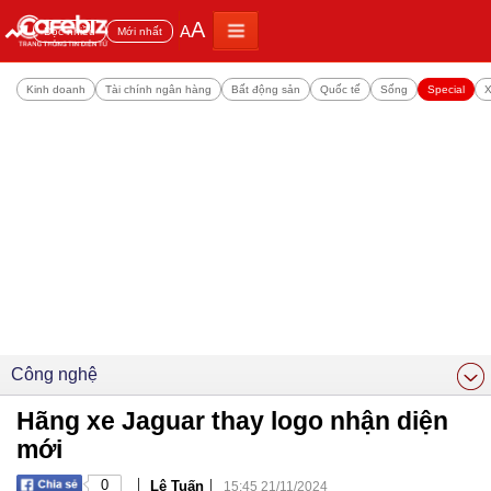
A
A
Đọc nhiều
Mới nhất
Kinh doanh
Tài chính ngân hàng
Bất động sản
Quốc tế
Sống
Special
X
Công nghệ
Hãng xe Jaguar thay logo nhận diện
mới
|
|
0
Lê Tuấn
15:45 21/11/2024