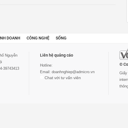
INH DOANH
CÔNG NGHỆ
SỐNG
Liên hệ quảng cáo
 phố Nguyễn
ội
© Co
Hotline:
024-39743413
Email:
doanhnghiep@admicro.vn
Giấy 
Chat với tư vấn viên
inte
thôn