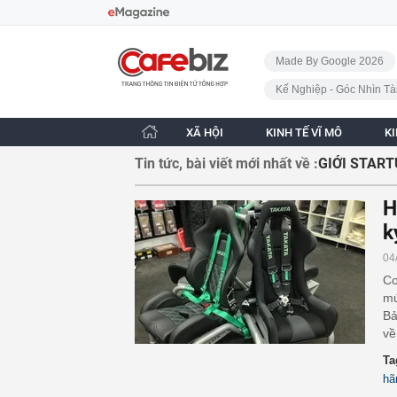
Bỏ qua điều hướng
CafeBiz - Trang chủ
Made By Google 2026
Kế Nghiệp - Góc Nhìn Tà
XÃ HỘI
KINH TẾ VĨ MÔ
K
Tin tức, bài viết mới nhất về :
GIỚI STAR
H
k
04
Cơ
mứ
Bả
về
Ta
hã