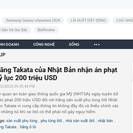
Samsung Galaxy Unpacked 2026
LÃI SUẤT DẬY SÓNG
CHỦ SHO
i Sản Và Gia Sản
BizReview
INH DOANH
CÔNG NGHỆ
SỐNG
TUP
ãng Takata của Nhật Bản nhận án phạt
ỷ lục 200 triệu USD
/11/2015 05:35:49 PM
 quan an toàn giao thông quốc gia Mỹ (NHTSA) ngày tuyên bố
c phạt 200 triệu USD đối với hãng sản xuất phụ tùng ôtô Nhật
n Takata vì cung cấp thông tin không đầy đủ và thiếu chính xác
 những túi khí xe ôtô có thể phát nổ gây nguy hiểm.
,
,
,
,
gs:
sản xuất phụ tùng
phụ tùng ôtô
nhà sản xuất ôtô
nhật bản
,
ng Takata
hãng ô tô