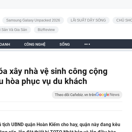
Samsung Galaxy Unpacked 2026
LÃI SUẤT DẬY SÓNG
CHỦ SHO
i Sản Và Gia Sản
BizReview
DOANH
CÔNG NGHỆ
SỐNG
hóa xây nhà vệ sinh công cộng
ều hòa phục vụ du khách
Theo dõi Cafebiz.vn trên
 tịch UBND quận Hoàn Kiếm cho hay, quận này đang kêu