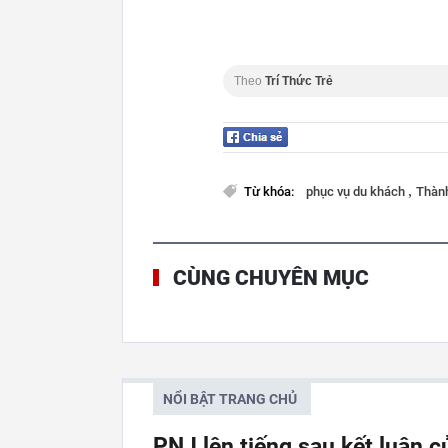
Theo
Trí Thức Trẻ
,
Từ khóa:
phục vụ du khách
Thành
CÙNG CHUYÊN MỤC
NỔI BẬT TRANG CHỦ
PNJ lên tiếng sau kết luận 