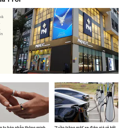
và
a
,
ến
g ty bán nhẫn thông minh
'Tuần trăng mật' xe điện giá rẻ kết