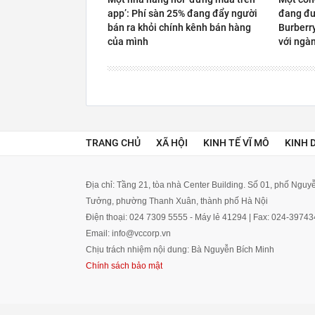
app’: Phí sàn 25% đang đẩy người
đang đư
bán ra khỏi chính kênh bán hàng
Burberr
của mình
với ngàn
TRANG CHỦ
XÃ HỘI
KINH TẾ VĨ MÔ
KINH 
Địa chỉ: Tầng 21, tòa nhà Center Building. Số 01, phố Ngu
Tưởng, phường Thanh Xuân, thành phố Hà Nội
Điện thoại: 024 7309 5555 - Máy lẻ 41294 | Fax: 024-3974
Email: info@vccorp.vn
Chịu trách nhiệm nội dung: Bà Nguyễn Bích Minh
Chính sách bảo mật