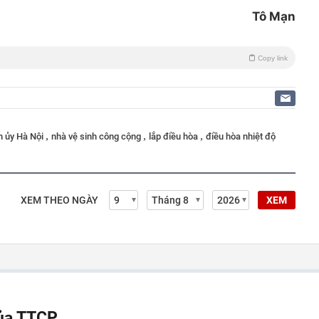
Tô Mạn
Copy link
,
,
,
 ủy Hà Nội
nhà vệ sinh công cộng
lắp điều hòa
điều hòa nhiệt độ
XEM THEO NGÀY
XEM
của TTCP