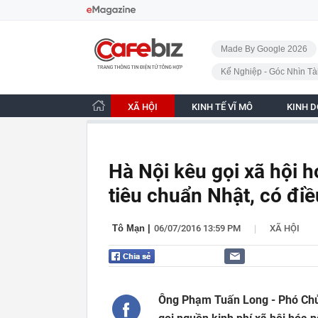
Bỏ qua điều hướng
CafeBiz - Trang chủ
Made By Google 2026
Kế Nghiệp - Góc Nhìn Tà
XÃ HỘI
KINH TẾ VĨ MÔ
KINH 
Hà Nội kêu gọi xã hội 
tiêu chuẩn Nhật, có đi
|
Tô Mạn
|
06/07/2016 13:59 PM
XÃ HỘI
Ông Phạm Tuấn Long - Phó Chủ