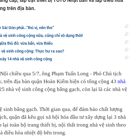
âng cấp, lắp đặt thiết bị TOTO Nhật bản và lắp điều hòa
ng trên địa bàn.
 Sài Gòn phải…“thú vị, nên thơ”
à vệ sinh công cộng nữa, cũng chỉ vô dụng thôi!
iữa thủ đô: vừa bẩn, vừa thiếu
 vệ sinh công cộng: Thực hư ra sao?
ỷ xây 14 nhà vệ sinh công cộng
Nội chiều qua 5/7, ông Phạm Tuấn Long - Phó Chủ tịch
 trên địa bàn quận Hoàn Kiếm hiện có tổng cộng 43
nhà
 25 nhà vệ sinh công cộng bằng gạch, còn lại là các nhà vệ
vệ sinh bằng gạch. Thời gian qua, để đảm bảo chất lượng
ịch, quận đã kêu gọi xã hội hóa đầu tư xây dựng lại 3 nhà
lại toàn bộ trang thiết bị, nội thất trong nhà vệ sinh theo
cả điều hòa nhiệt độ bên trong.