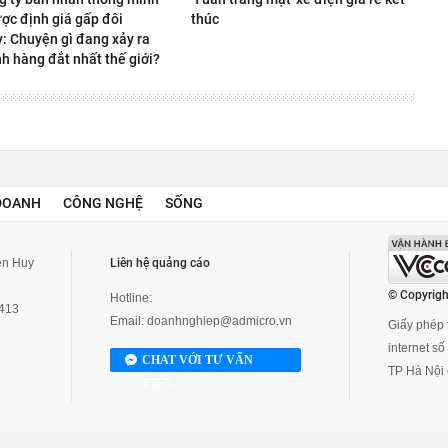
ợc định giá gấp đôi
thúc
y: Chuyện gì đang xảy ra
h hàng đắt nhất thế giới?
DOANH
CÔNG NGHỆ
SỐNG
yễn Huy
Liên hệ quảng cáo
© Copyrigh
Hotline:
3413
Email:
doanhnghiep@admicro.vn
Giấy phép t
internet s
CHAT VỚI TƯ VẤN
TP Hà Nội 
VIÊN