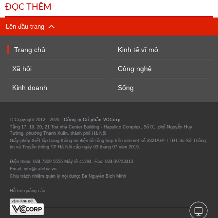
ĐỌC THÊM
Lên đầu trang
Trang chủ
Kinh tế vĩ mô
Xã hội
Công nghệ
Kinh doanh
Sống
© Copyright 2012 - 2026 -
Công ty Cổ phần VCCorp.
Tầng 17, 19, 20, 21 Toà nhà Center Building - Hapulico Complex, Số 01, phố Nguyễn Huy
Tưởng, phường Thanh Xuân, thành phố Hà Nội
Giấy phép thiết lập trang thông tin điện tử tổng hợp trên internet số 3321/GP-TTĐT do Sở Thông
tin và Truyền thông TP Hà Nội cấp ngày 03 tháng 07 năm 2019.
Điện thoại: 024 7309 5555 Máy lẻ 41294. Fax: 024-39743413
Email: info@cafebiz.vn
Chịu trách nhiệm quản lý nội dung: Bà Nguyễn Bích Minh
Hỗ trợ quảng cáo: