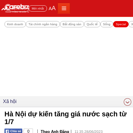
A
A
Đọc nhiều
Mới nhất
Kinh doanh
Tài chính ngân hàng
Bất động sản
Quốc tế
Sống
Special
X
Xã hội
Hà Nội dự kiến tăng giá nước sạch từ
1/7
|
|
0
Theo Anh Đặng
11:35 28/06/2023