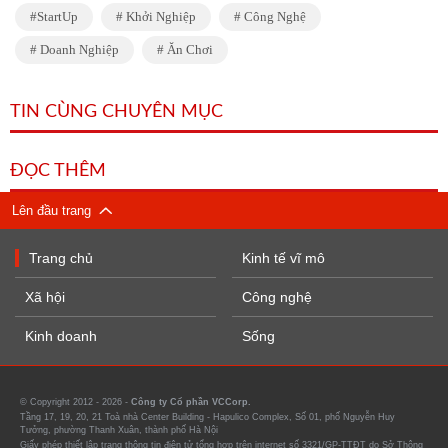
StartUp
Khởi Nghiệp
Công Nghệ
Doanh Nghiệp
Ăn Chơi
TIN CÙNG CHUYÊN MỤC
ĐỌC THÊM
Lên đầu trang
Trang chủ
Kinh tế vĩ mô
Xã hội
Công nghệ
Kinh doanh
Sống
© Copyright 2012 - 2026 -
Công ty Cổ phần VCCorp.
Tầng 17, 19, 20, 21 Toà nhà Center Building - Hapulico Complex, Số 01, phố Nguyễn Huy
Tưởng, phường Thanh Xuân, thành phố Hà Nội
Giấy phép thiết lập trang thông tin điện tử tổng hợp trên internet số 3321/GP-TTĐT do Sở Thông