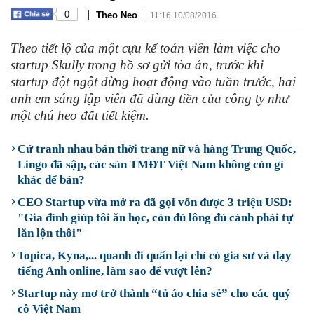
|
|
0
Theo Neo
11:16 10/08/2016
Theo tiết lộ của một cựu kế toán viên làm việc cho
startup Skully trong hồ sơ gửi tòa án, trước khi
startup đột ngột dừng hoạt động vào tuần trước, hai
anh em sáng lập viên đã dùng tiền của công ty như
một chú heo đất tiết kiệm.
Cứ tranh nhau bán thời trang nữ và hàng Trung Quốc,
Lingo đã sập, các sàn TMĐT Việt Nam không còn gì
khác để bán?
CEO Startup vừa mở ra đã gọi vốn được 3 triệu USD:
"Gia đình giúp tôi ăn học, còn đủ lông đủ cánh phải tự
lăn lộn thôi"
Topica, Kyna,... quanh đi quẩn lại chỉ có gia sư và dạy
tiếng Anh online, làm sao để vượt lên?
Startup này mơ trở thành “tủ áo chia sẻ” cho các quý
cô Việt Nam