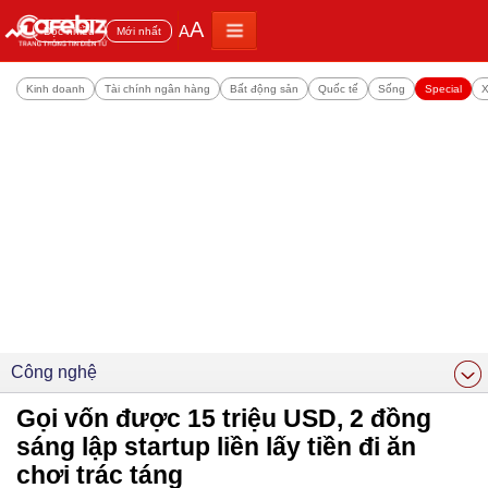
A
A
Đọc nhiều
Mới nhất
Kinh doanh
Tài chính ngân hàng
Bất động sản
Quốc tế
Sống
Special
X
Công nghệ
Gọi vốn được 15 triệu USD, 2 đồng
sáng lập startup liền lấy tiền đi ăn
chơi trác táng