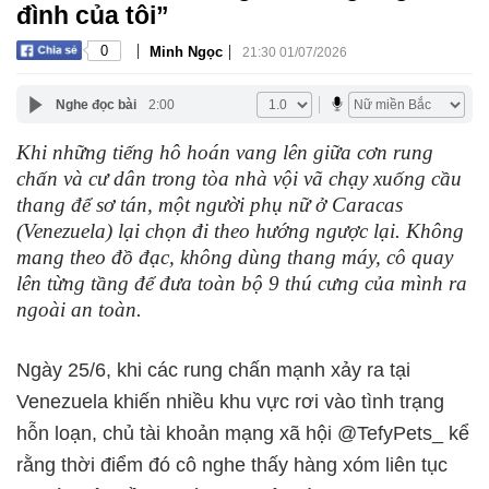
đình của tôi”
|
|
0
Minh Ngọc
21:30 01/07/2026
Nghe đọc bài
2:00
Khi những tiếng hô hoán vang lên giữa cơn rung
chấn và cư dân trong tòa nhà vội vã chạy xuống cầu
thang để sơ tán, một người phụ nữ ở Caracas
(Venezuela) lại chọn đi theo hướng ngược lại. Không
mang theo đồ đạc, không dùng thang máy, cô quay
lên từng tầng để đưa toàn bộ 9 thú cưng của mình ra
ngoài an toàn.
Ngày 25/6, khi các rung chấn mạnh xảy ra tại
Venezuela khiến nhiều khu vực rơi vào tình trạng
hỗn loạn, chủ tài khoản mạng xã hội @TefyPets_ kể
rằng thời điểm đó cô nghe thấy hàng xóm liên tục