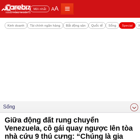
A
A
Đọc nhiều
Mới nhất
Kinh doanh
Tài chính ngân hàng
Bất động sản
Quốc tế
Sống
Special
X
Sống
Giữa động đất rung chuyển
Venezuela, cô gái quay ngược lên tòa
nhà cứu 9 thú cưng: “Chúng là gia