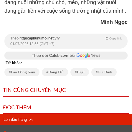
đang nuôi những chú chó, mèo, những vật nuôi
đang gắn liền với cuộc sống thường nhật của mình.
Minh Ngọc
Theo
https://phunumoi.net.vn/
Copy link
01/07/2026 18:55 (GMT +7)
Theo dõi Cafebiz.vn trên
Từ khóa:
Lao Động Nam
Động Đất
Hagl
Gia Đình
TIN CÙNG CHUYÊN MỤC
ĐỌC THÊM
Lên đầu trang