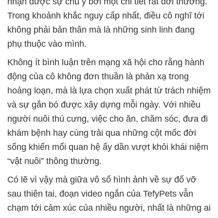
nhận được sự chú ý bởi một chi tiết rất đời thường.
Trong khoảnh khắc nguy cấp nhất, điều cô nghĩ tới
không phải bản thân mà là những sinh linh đang
phụ thuộc vào mình.
Không ít bình luận trên mạng xã hội cho rằng hành
động của cô không đơn thuần là phản xạ trong
hoảng loạn, mà là lựa chọn xuất phát từ trách nhiệm
và sự gắn bó được xây dựng mỗi ngày. Với nhiều
người nuôi thú cưng, việc cho ăn, chăm sóc, đưa đi
khám bệnh hay cùng trải qua những cột mốc đời
sống khiến mối quan hệ ấy dần vượt khỏi khái niệm
“vật nuôi” thông thường.
Có lẽ vì vậy mà giữa vô số hình ảnh về sự đổ vỡ
sau thiên tai, đoạn video ngắn của TefyPets vẫn
chạm tới cảm xúc của nhiều người, nhất là những ai