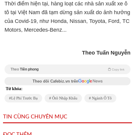
Thời điểm hiện tại, hàng loạt các nhà sản xuất xe ô
tô tại Việt Nam đã tạm dừng sản xuất do ảnh hưởng
của Covid-19, như Honda, Nissan, Toyota, Ford, TC
Motors, Mercedes-Benz...
Theo Tuấn Nguyễn
Theo
Tiền phong
Copy link
Theo dõi Cafebiz.vn trên
Từ khóa:
Lệ Phí Trước Bạ
Ôtô Nhập Khẩu
Ngành Ô Tô
TIN CÙNG CHUYÊN MỤC
ĐỌC THÊM