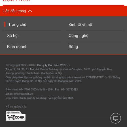
Lên đầu trang
Trang chủ
Kinh tế vĩ mô
Xã hội
Công nghệ
Kinh doanh
Sống
© Copyright 2012 - 2026 -
Công ty Cổ phần VCCorp.
Tầng 17, 19, 20, 21 Toà nhà Center Building - Hapulico Complex, Số 01, phố Nguyễn Huy
Tưởng, phường Thanh Xuân, thành phố Hà Nội
Giấy phép thiết lập trang thông tin điện tử tổng hợp trên internet số 3321/GP-TTĐT do Sở Thông
tin và Truyền thông TP Hà Nội cấp ngày 03 tháng 07 năm 2019.
Điện thoại: 024 7309 5555 Máy lẻ 41294. Fax: 024-39743413
Email: info@cafebiz.vn
Chịu trách nhiệm quản lý nội dung: Bà Nguyễn Bích Minh
Hỗ trợ quảng cáo: