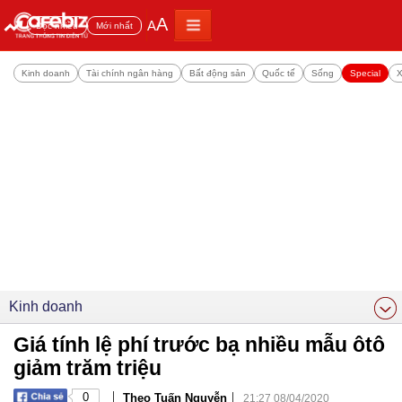
A
A
Đọc nhiều
Mới nhất
Kinh doanh
Tài chính ngân hàng
Bất động sản
Quốc tế
Sống
Special
X
Kinh doanh
Giá tính lệ phí trước bạ nhiều mẫu ôtô
giảm trăm triệu
|
|
0
Theo Tuấn Nguyễn
21:27 08/04/2020