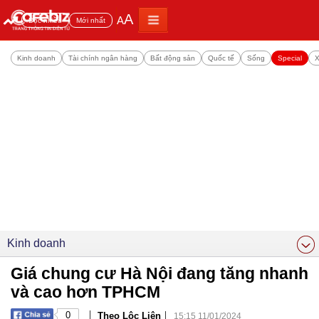
A
A
Đọc nhiều
Mới nhất
Kinh doanh
Tài chính ngân hàng
Bất động sản
Quốc tế
Sống
Special
X
Kinh doanh
Giá chung cư Hà Nội đang tăng nhanh
và cao hơn TPHCM
|
|
0
Theo Lộc Liên
15:15 11/01/2024