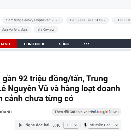
Samsung Galaxy Unpacked 2026
LÃI SUẤT DẬY SÓNG
CHỦ SHO
i Sản Và Gia Sản
BizReview
DOANH
CÔNG NGHỆ
SỐNG
n gần 92 triệu đồng/tấn, Trung
ê Nguyên Vũ và hàng loạt doanh
n cảnh chưa từng có
 DOANH
Theo dõi Cafebiz.vn trên
3:46
Nghe đọc bài