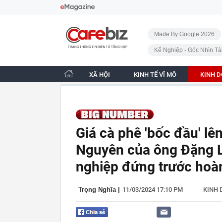
Bỏ qua điều hướng
CafeBiz - Trang chủ
Made By Google 2026
Kế Nghiệp - Góc Nhìn Tà
XÃ HỘI
KINH TẾ VĨ MÔ
KINH 
Giá cà phê 'bốc đầu' lê
Nguyên của ông Đặng L
nghiệp đứng trước hoà
|
Trọng Nghĩa
|
11/03/2024 17:10 PM
KINH