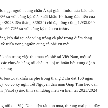
 lo ngại nguồn cung châu Á sụt giảm. Indonesia báo cáo
73% so với cùng kỳ, đưa xuất khẩu 10 tháng đầu tiên của
ng 4/2023 đến tháng 3/2024) chỉ đạt tổng cộng 1.935.960
iảm 60,72% so với cùng kỳ niên vụ trước.
óng kéo dài tại các vùng trồng cà phê trọng điểm đang
ại về triển vọng nguồn cung cà phê vụ mới.
 khăn trong việc thu mua cà phê tại Việt Nam, một số
 các chuyến hàng tới châu Âu bị trì hoãn bởi xung đột ở
n cung.
 báo xuất khẩu cà phê trong tháng 2 chỉ đạt 160 ngàn
kỳ, do có kỳ nghỉ Tết Nguyên đán năm Giáp Thìn kéo dài.
m (Vicofa) ước tính sản lượng niên vụ hiện tại 2023/2024
.
ường nội địa Việt Nam hiện rất khó mua, thương mại phải đẩy