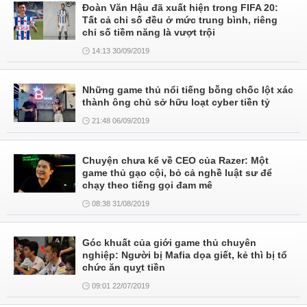
Đoàn Văn Hậu đã xuất hiện trong FIFA 20:
Tất cả chỉ số đều ở mức trung bình, riêng
chỉ số tiềm năng là vượt trội
14:13 30/09/2019
Những game thủ nổi tiếng bỗng chốc lột xác
thành ông chủ sở hữu loạt cyber tiền tỷ
21:48 06/09/2019
Chuyện chưa kể về CEO của Razer: Một
game thủ gạo cội, bỏ cả nghề luật sư để
chạy theo tiếng gọi đam mê
08:38 31/08/2019
Góc khuất của giới game thủ chuyên
nghiệp: Người bị Mafia dọa giết, kẻ thì bị tổ
chức ăn quỵt tiền
09:01 22/07/2019