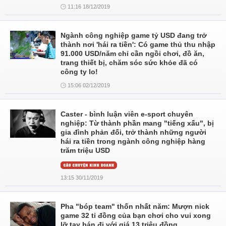
11:16 18/12/2019
Ngành công nghiệp game tỷ USD đang trở
thành nơi 'hái ra tiền': Có game thủ thu nhập
91.000 USD/năm chỉ cần ngồi chơi, đồ ăn,
trang thiết bị, chăm sóc sức khỏe đã có
công ty lo!
15:06 02/12/2019
Caster - bình luận viên e-sport chuyên
nghiệp: Từ thành phần mang "tiếng xấu", bị
gia đình phản đối, trở thành những người
hái ra tiền trong ngành công nghiệp hàng
trăm triệu USD
13:15 30/11/2019
Pha "bóp team" thốn nhất năm: Mượn nick
game 32 tỉ đồng của bạn chơi cho vui xong
lỡ tay bán đi với giá 13 triệu đồng