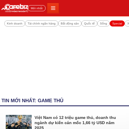
Đọc nhiều
Mới nhất
Kinh doanh
Tài chính ngân hàng
Bất động sản
Quốc tế
Sống
Special
X
TIN MỚI NHẤT: GAME THỦ
Việt Nam có 12 triệu game thủ, doanh thu
ngành dự kiến cán mốc 1,66 tỷ USD năm
2025