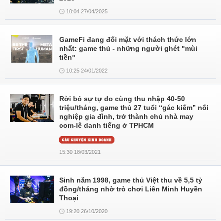
10:04 27/04/2025
GameFi đang đối mặt với thách thức lớn
nhất: game thủ - những người ghét "mùi
tiền"
10:25 24/01/2022
Rời bỏ sự tự do cùng thu nhập 40-50
triệu/tháng, game thủ 27 tuổi “gác kiếm” nối
nghiệp gia đình, trở thành chủ nhà may
com-lê danh tiếng ở TPHCM
15:30 18/03/2021
Sinh năm 1998, game thủ Việt thu về 5,5 tỷ
đồng/tháng nhờ trò chơi Liên Minh Huyền
Thoại
19:20 26/10/2020