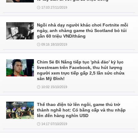
17:03 27/11/2019
Ngồi nhà dạy người khác chơi Fortnite mỗi
ngày, anh chàng game thủ Scotland bỏ túi
gần 60 triệu VND/tháng
09:16 18/10/2019
Chim Sẻ Đi Nắng tiếp tục 'phá đảo' kỷ lục
livestream trên Facebook, thu hút lượng
người xem trực tiếp gấp 2,5 lần sức chứa
sân Mỹ Đình!
10:02 15/10/2019
Thể thao điện tử lên ngôi, game thủ trở
thành nghề hot: Có bằng cấp và thu nhập
lên đến hàng nghìn USD
14:17 07/10/2019