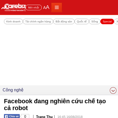
A
A
Đọc nhiều
Mới nhất
Kinh doanh
Tài chính ngân hàng
Bất động sản
Quốc tế
Sống
Special
X
Công nghệ
Facebook đang nghiên cứu chế tạo
cả robot
|
|
0
Trang Thu
16:45 16/08/2018