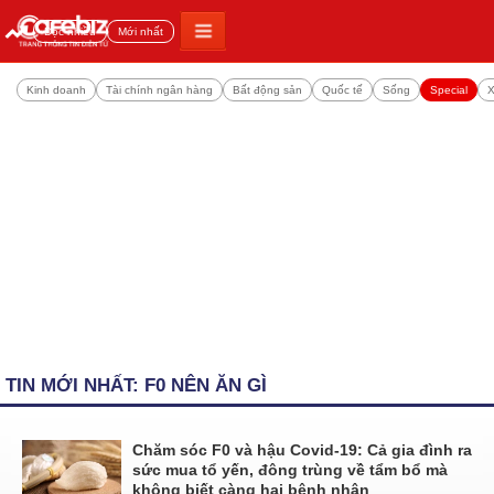
Đọc nhiều
Mới nhất
Kinh doanh
Tài chính ngân hàng
Bất động sản
Quốc tế
Sống
Special
X
TIN MỚI NHẤT: F0 NÊN ĂN GÌ
Chăm sóc F0 và hậu Covid-19: Cả gia đình ra
sức mua tổ yến, đông trùng về tẩm bổ mà
không biết càng hại bệnh nhân