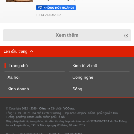
10:14 21/03/2022
Xem thêm
Lên đầu trang
Trang chủ
Kinh tế vĩ mô
Xã hội
Công nghệ
Kinh doanh
Sống
© Copyright 2012 - 2026 -
Công ty Cổ phần VCCorp.
Tầng 17, 19, 20, 21 Toà nhà Center Building - Hapulico Complex, Số 01, phố Nguyễn Huy
Tưởng, phường Thanh Xuân, thành phố Hà Nội
Giấy phép thiết lập trang thông tin điện tử tổng hợp trên internet số 3321/GP-TTĐT do Sở Thông
tin và Truyền thông TP Hà Nội cấp ngày 03 tháng 07 năm 2019.