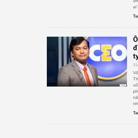
ứn
ai’
Ta
Ô
đ
t
31
Vố
Th
vố
ph
nă
nh
Ta