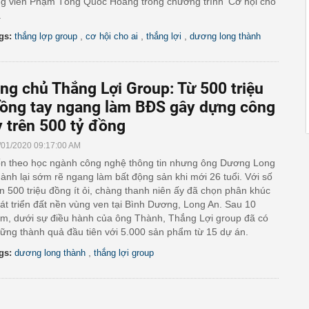
g viên Phạm Tống Quốc Hoàng trong chương trình ‘Cơ hội cho
.
,
,
,
gs:
thắng lợp group
cơ hội cho ai
thắng lợi
dương long thành
ng chủ Thắng Lợi Group: Từ 500 triệu
ồng tay ngang làm BĐS gây dựng công
y trên 500 tỷ đồng
/01/2020 09:17:00 AM
n theo học ngành công nghệ thông tin nhưng ông Dương Long
ành lại sớm rẽ ngang làm bất động sản khi mới 26 tuổi. Với số
n 500 triệu đồng ít ỏi, chàng thanh niên ấy đã chọn phân khúc
át triển đất nền vùng ven tại Bình Dương, Long An. Sau 10
m, dưới sự điều hành của ông Thành, Thắng Lợi group đã có
ững thành quả đầu tiên với 5.000 sản phẩm từ 15 dự án.
,
gs:
dương long thành
thắng lợi group