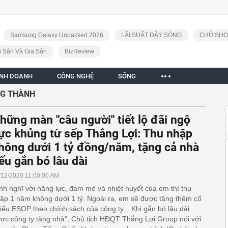
Samsung Galaxy Unpacked 2026
LÃI SUẤT DẬY SÓNG
CHỦ SHO
i Sản Và Gia Sản
BizReview
INH DOANH
CÔNG NGHỆ
SỐNG
G THÀNH
hững màn "câu người" tiết lộ đãi ngộ
ực khủng từ sếp Thắng Lợi: Thu nhập
hông dưới 1 tỷ đồng/năm, tặng cả nhà
ếu gắn bó lâu dài
/12/2020 11:00:00 AM
nh nghĩ với năng lực, đam mê và nhiệt huyết của em thì thu
ập 1 năm không dưới 1 tỷ. Ngoài ra, em sẽ được tặng thêm cổ
iếu ESOP theo chính sách của công ty... Khi gắn bó lâu dài
ợc công ty tặng nhà", Chủ tịch HĐQT Thắng Lợi Group nói với