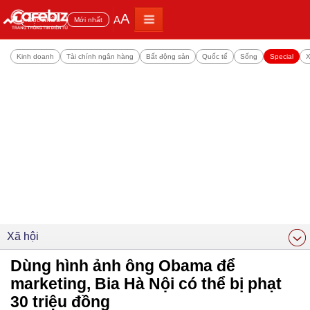
A
A
Đọc nhiều
Mới nhất
Kinh doanh
Tài chính ngân hàng
Bất động sản
Quốc tế
Sống
Special
X
Xã hội
Dùng hình ảnh ông Obama để
marketing, Bia Hà Nội có thể bị phạt
30 triệu đồng