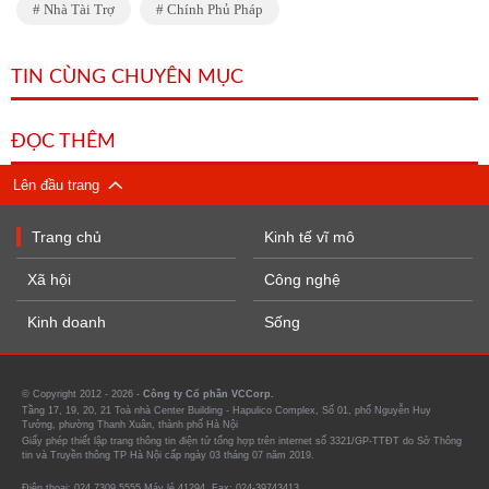
Nhà Tài Trợ
Chính Phủ Pháp
TIN CÙNG CHUYÊN MỤC
ĐỌC THÊM
Lên đầu trang
Trang chủ
Kinh tế vĩ mô
Xã hội
Công nghệ
Kinh doanh
Sống
© Copyright 2012 - 2026 -
Công ty Cổ phần VCCorp.
Tầng 17, 19, 20, 21 Toà nhà Center Building - Hapulico Complex, Số 01, phố Nguyễn Huy
Tưởng, phường Thanh Xuân, thành phố Hà Nội
Giấy phép thiết lập trang thông tin điện tử tổng hợp trên internet số 3321/GP-TTĐT do Sở Thông
tin và Truyền thông TP Hà Nội cấp ngày 03 tháng 07 năm 2019.
Điện thoại: 024 7309 5555 Máy lẻ 41294. Fax: 024-39743413