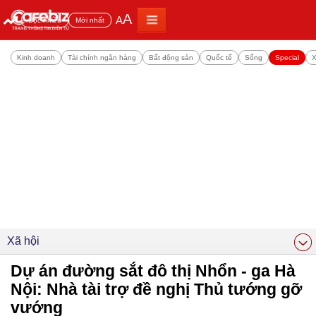
A
A
Đọc nhiều
Mới nhất
Kinh doanh
Tài chính ngân hàng
Bất động sản
Quốc tế
Sống
Special
X
Xã hội
Dự án đường sắt đô thị Nhổn - ga Hà
Nội: Nhà tài trợ đề nghị Thủ tướng gỡ
vướng