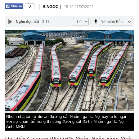
|
|
0
B.NGỌC
15:19 27/07/2022
Nghe đọc bài
3:17
Nhóm nhà tài trợ dự án đường sắt Nhổn - ga Hà Nội bày tỏ lo ngại
với sự chậm trễ trong thi công đường sắt đô thị Nhổn - ga Hà Nội -
Ảnh: MRB
Đại diện Cơ quan Phát triển Pháp, Ngân hàng Phát