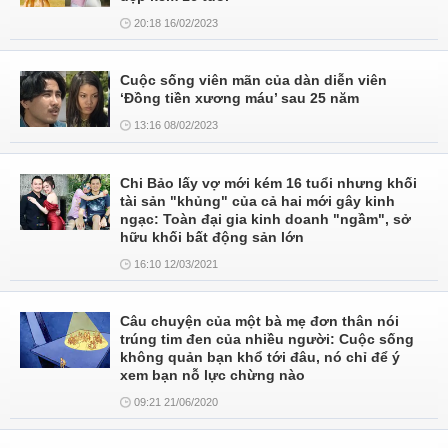
20:18 16/02/2023
Cuộc sống viên mãn của dàn diễn viên
‘Đồng tiền xương máu’ sau 25 năm
13:16 08/02/2023
Chi Bảo lấy vợ mới kém 16 tuổi nhưng khối
tài sản "khủng" của cả hai mới gây kinh
ngạc: Toàn đại gia kinh doanh "ngầm", sở
hữu khối bất động sản lớn
16:10 12/03/2021
Câu chuyện của một bà mẹ đơn thân nói
trúng tim đen của nhiều người: Cuộc sống
không quản bạn khổ tới đâu, nó chỉ để ý
xem bạn nỗ lực chừng nào
09:21 21/06/2020