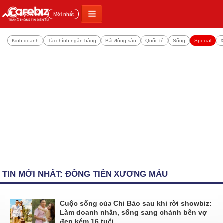
Đọc nhiều
Mới nhất
Kinh doanh
Tài chính ngân hàng
Bất động sản
Quốc tế
Sống
Special
X
TIN MỚI NHẤT: ĐỒNG TIỀN XƯƠNG MÁU
Cuộc sống của Chi Bảo sau khi rời showbiz:
Làm doanh nhân, sống sang chảnh bên vợ
đẹp kém 16 tuổi