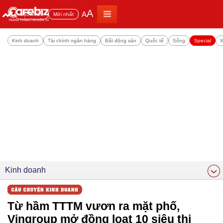
A
A
Đọc nhiều
Mới nhất
Kinh doanh
Tài chính ngân hàng
Bất động sản
Quốc tế
Sống
Special
X
Kinh doanh
Từ hầm TTTM vươn ra mặt phố,
Vingroup mở đồng loạt 10 siêu thị