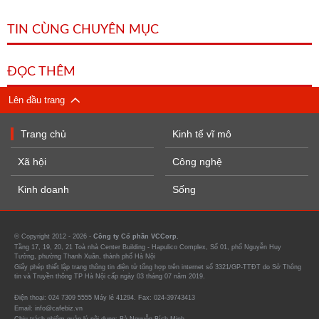
TIN CÙNG CHUYÊN MỤC
ĐỌC THÊM
Lên đầu trang
Trang chủ
Kinh tế vĩ mô
Xã hội
Công nghệ
Kinh doanh
Sống
© Copyright 2012 - 2026 -
Công ty Cổ phần VCCorp.
Tầng 17, 19, 20, 21 Toà nhà Center Building - Hapulico Complex, Số 01, phố Nguyễn Huy
Tưởng, phường Thanh Xuân, thành phố Hà Nội
Giấy phép thiết lập trang thông tin điện tử tổng hợp trên internet số 3321/GP-TTĐT do Sở Thông
tin và Truyền thông TP Hà Nội cấp ngày 03 tháng 07 năm 2019.
Điện thoại: 024 7309 5555 Máy lẻ 41294. Fax: 024-39743413
Email: info@cafebiz.vn