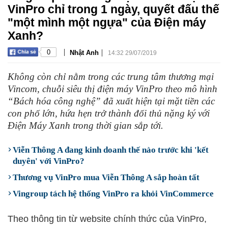
VinPro chỉ trong 1 ngày, quyết đấu thế
"một mình một ngựa" của Điện máy
Xanh?
|
|
0
Nhật Anh
14:32 29/07/2019
Không còn chỉ nằm trong các trung tâm thương mại
Vincom, chuỗi siêu thị điện máy VinPro theo mô hình
“Bách hóa công nghệ” đã xuất hiện tại mặt tiền các
con phố lớn, hứa hẹn trở thành đối thủ nặng ký với
Điện Máy Xanh trong thời gian sắp tới.
Viễn Thông A đang kinh doanh thế nào trước khi 'kết
duyên' với VinPro?
Thương vụ VinPro mua Viễn Thông A sắp hoàn tất
Vingroup tách hệ thống VinPro ra khỏi VinCommerce
Theo thông tin từ website chính thức của VinPro,