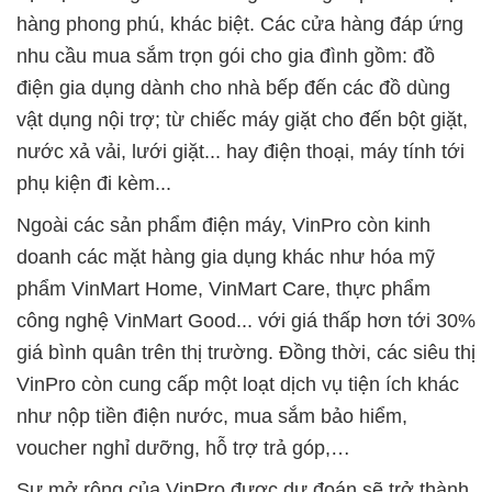
hàng phong phú, khác biệt. Các cửa hàng đáp ứng
nhu cầu mua sắm trọn gói cho gia đình gồm: đồ
điện gia dụng dành cho nhà bếp đến các đồ dùng
vật dụng nội trợ; từ chiếc máy giặt cho đến bột giặt,
nước xả vải, lưới giặt... hay điện thoại, máy tính tới
phụ kiện đi kèm...
Ngoài các sản phẩm điện máy, VinPro còn kinh
doanh các mặt hàng gia dụng khác như hóa mỹ
phẩm VinMart Home, VinMart Care, thực phẩm
công nghệ VinMart Good... với giá thấp hơn tới 30%
giá bình quân trên thị trường. Đồng thời, các siêu thị
VinPro còn cung cấp một loạt dịch vụ tiện ích khác
như nộp tiền điện nước, mua sắm bảo hiểm,
voucher nghỉ dưỡng, hỗ trợ trả góp,…
Sự mở rộng của VinPro được dự đoán sẽ trở thành