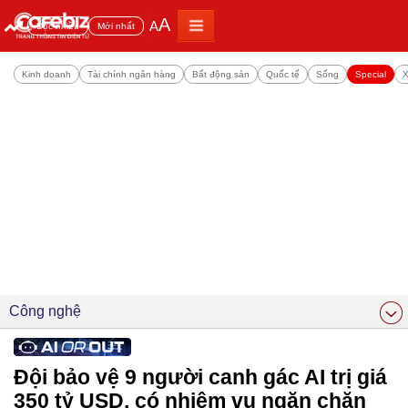
A
A
Đọc nhiều
Mới nhất
Kinh doanh
Tài chính ngân hàng
Bất động sản
Quốc tế
Sống
Special
X
Công nghệ
Đội bảo vệ 9 người canh gác AI trị giá
350 tỷ USD, có nhiệm vụ ngăn chặn