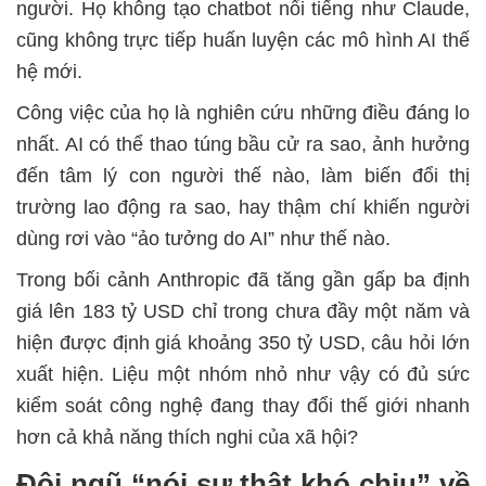
người. Họ không tạo chatbot nổi tiếng như Claude,
cũng không trực tiếp huấn luyện các mô hình AI thế
hệ mới.
Công việc của họ là nghiên cứu những điều đáng lo
nhất. AI có thể thao túng bầu cử ra sao, ảnh hưởng
đến tâm lý con người thế nào, làm biến đổi thị
trường lao động ra sao, hay thậm chí khiến người
dùng rơi vào “ảo tưởng do AI” như thế nào.
Trong bối cảnh Anthropic đã tăng gần gấp ba định
giá lên 183 tỷ USD chỉ trong chưa đầy một năm và
hiện được định giá khoảng 350 tỷ USD, câu hỏi lớn
xuất hiện. Liệu một nhóm nhỏ như vậy có đủ sức
kiểm soát công nghệ đang thay đổi thế giới nhanh
hơn cả khả năng thích nghi của xã hội?
Đội ngũ “nói sự thật khó chịu” về