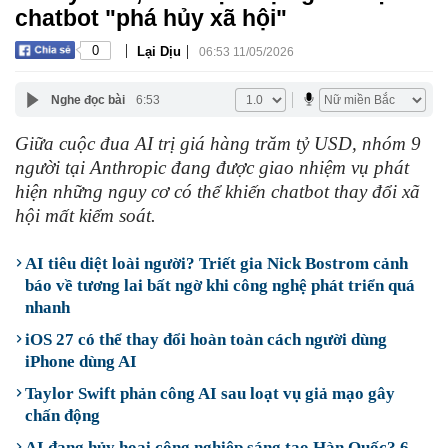
chatbot "phá hủy xã hội"
|
|
0
Lại Dịu
06:53 11/05/2026
Nghe đọc bài
6:53
Giữa cuộc đua AI trị giá hàng trăm tỷ USD, nhóm 9
người tại Anthropic đang được giao nhiệm vụ phát
hiện những nguy cơ có thể khiến chatbot thay đổi xã
hội mất kiểm soát.
AI tiêu diệt loài người? Triết gia Nick Bostrom cảnh
báo về tương lai bất ngờ khi công nghệ phát triển quá
nhanh
iOS 27 có thể thay đổi hoàn toàn cách người dùng
iPhone dùng AI
Taylor Swift phản công AI sau loạt vụ giả mạo gây
chấn động
AI đang hủy hoại công nghiệp sáng tạo Hàn Quốc? 6