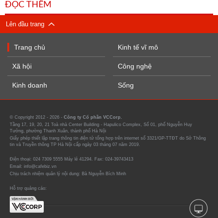
ĐỌC THÊM
Lên đầu trang
Trang chủ
Kinh tế vĩ mô
Xã hội
Công nghệ
Kinh doanh
Sống
© Copyright 2012 - 2026 -
Công ty Cổ phần VCCorp.
Tầng 17, 19, 20, 21 Toà nhà Center Building - Hapulico Complex, Số 01, phố Nguyễn Huy
Tưởng, phường Thanh Xuân, thành phố Hà Nội
Giấy phép thiết lập trang thông tin điện tử tổng hợp trên internet số 3321/GP-TTĐT do Sở Thông
tin và Truyền thông TP Hà Nội cấp ngày 03 tháng 07 năm 2019.
Điện thoại: 024 7309 5555 Máy lẻ 41294. Fax: 024-39743413
Email: info@cafebiz.vn
Chịu trách nhiệm quản lý nội dung: Bà Nguyễn Bích Minh
Hỗ trợ quảng cáo: