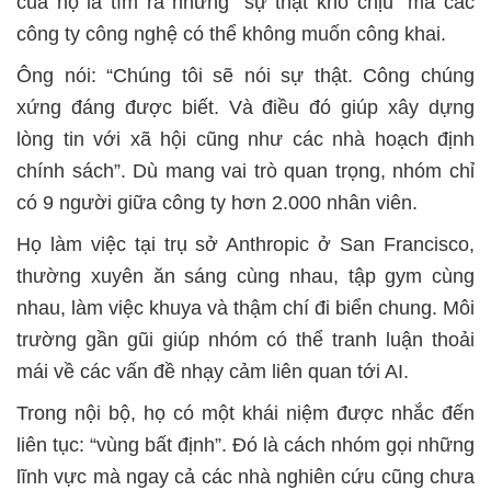
của họ là tìm ra những “sự thật khó chịu” mà các
công ty công nghệ có thể không muốn công khai.
Ông nói: “Chúng tôi sẽ nói sự thật. Công chúng
xứng đáng được biết. Và điều đó giúp xây dựng
lòng tin với xã hội cũng như các nhà hoạch định
chính sách”. Dù mang vai trò quan trọng, nhóm chỉ
có 9 người giữa công ty hơn 2.000 nhân viên.
Họ làm việc tại trụ sở Anthropic ở San Francisco,
thường xuyên ăn sáng cùng nhau, tập gym cùng
nhau, làm việc khuya và thậm chí đi biển chung. Môi
trường gần gũi giúp nhóm có thể tranh luận thoải
mái về các vấn đề nhạy cảm liên quan tới AI.
Trong nội bộ, họ có một khái niệm được nhắc đến
liên tục: “vùng bất định”. Đó là cách nhóm gọi những
lĩnh vực mà ngay cả các nhà nghiên cứu cũng chưa