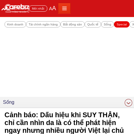
A
A
Đọc nhiều
Mới nhất
Kinh doanh
Tài chính ngân hàng
Bất động sản
Quốc tế
Sống
Special
X
Sống
Cảnh báo: Dấu hiệu khi SUY THẬN,
chỉ cần nhìn da là có thể phát hiện
ngay nhưng nhiều người Việt lại chủ