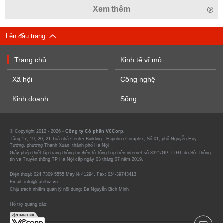
Xem thêm
Lên đầu trang
Trang chủ
Kinh tế vĩ mô
Xã hội
Công nghệ
Kinh doanh
Sống
© Copyright 2012 - 2026 -
Công ty Cổ phần VCCorp.
Tầng 17, 19, 20, 21 Toà nhà Center Building - Hapulico Complex, Số 01, phố Nguyễn Huy
Tưởng, phường Thanh Xuân, thành phố Hà Nội
Giấy phép thiết lập trang thông tin điện tử tổng hợp trên internet số 3321/GP-TTĐT do Sở Thông
tin và Truyền thông TP Hà Nội cấp ngày 03 tháng 07 năm 2019.
Điện thoại: 024 7309 5555 Máy lẻ 41294. Fax: 024-39743413
Email: info@cafebiz.vn
Chịu trách nhiệm quản lý nội dung: Bà Nguyễn Bích Minh
Hỗ trợ quảng cáo: