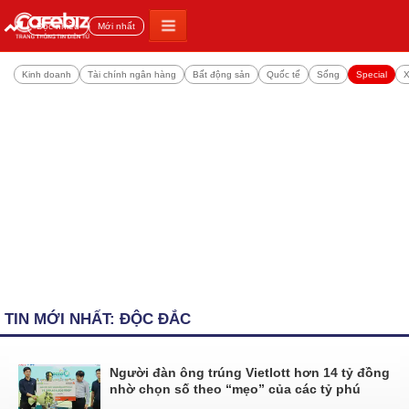
Đọc nhiều
Mới nhất
Kinh doanh
Tài chính ngân hàng
Bất động sản
Quốc tế
Sống
Special
X
TIN MỚI NHẤT: ĐỘC ĐẮC
Người đàn ông trúng Vietlott hơn 14 tỷ đồng
nhờ chọn số theo “mẹo” của các tỷ phú