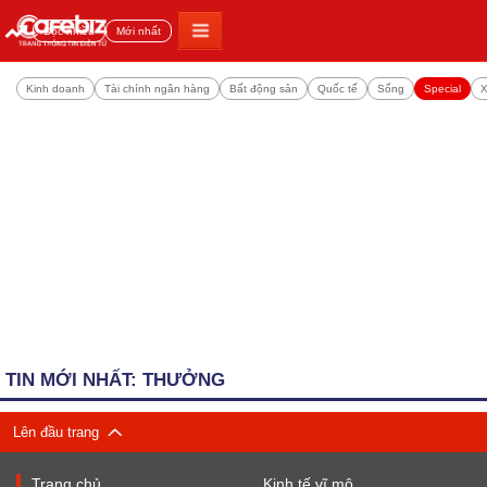
Đọc nhiều
Mới nhất
Kinh doanh
Tài chính ngân hàng
Bất động sản
Quốc tế
Sống
Special
X
TIN MỚI NHẤT: THƯỞNG
Lên đầu trang
Trang chủ
Kinh tế vĩ mô