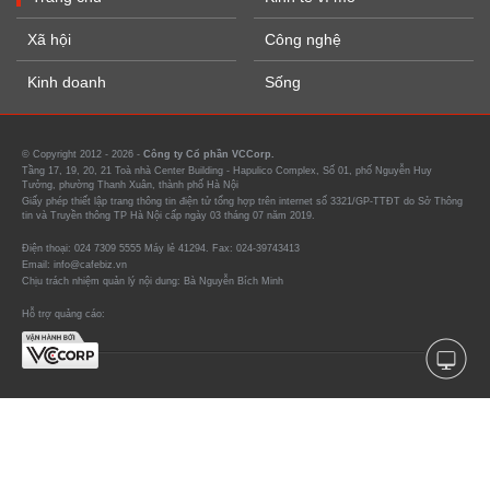
Xã hội
Công nghệ
Kinh doanh
Sống
© Copyright 2012 - 2026 -
Công ty Cổ phần VCCorp.
Tầng 17, 19, 20, 21 Toà nhà Center Building - Hapulico Complex, Số 01, phố Nguyễn Huy
Tưởng, phường Thanh Xuân, thành phố Hà Nội
Giấy phép thiết lập trang thông tin điện tử tổng hợp trên internet số 3321/GP-TTĐT do Sở Thông
tin và Truyền thông TP Hà Nội cấp ngày 03 tháng 07 năm 2019.
Điện thoại: 024 7309 5555 Máy lẻ 41294. Fax: 024-39743413
Email: info@cafebiz.vn
Chịu trách nhiệm quản lý nội dung: Bà Nguyễn Bích Minh
Hỗ trợ quảng cáo: