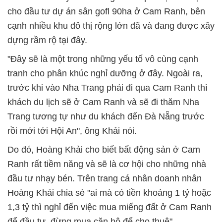
cho đầu tư dự án sân gofl 90ha ở Cam Ranh, bên
cạnh nhiều khu đô thị rộng lớn đã và đang được xây
dựng rầm rộ tại đây.
"Đây sẽ là một trong những yếu tố vô cùng cạnh
tranh cho phân khúc nghỉ dưỡng ở đây. Ngoài ra,
trước khi vào Nha Trang phải đi qua Cam Ranh thì
khách du lịch sẽ ở Cam Ranh và sẽ đi thăm Nha
Trang tương tự như du khách đến Đà Nẵng trước
rồi mới tới Hội An", ông Khải nói.
Do đó, Hoàng Khải cho biết bất động sản ở Cam
Ranh rất tiềm năng và sẽ là cơ hội cho những nhà
đầu tư nhạy bén. Trên trang cá nhân doanh nhân
Hoàng Khải chia sẻ "ai mà có tiền khoảng 1 tỷ hoặc
1,3 tỷ thì nghỉ đến việc mua miếng đất ở Cam Ranh
để đầu tư, đừng mua căn hộ để cho thuê".