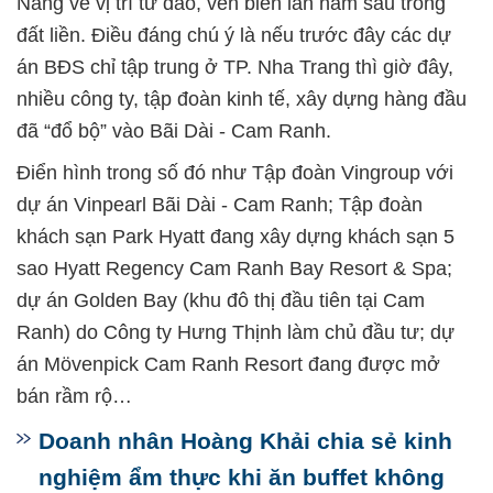
Nẵng về vị trí từ đảo, ven biển lẫn nằm sâu trong
đất liền. Điều đáng chú ý là nếu trước đây các dự
án BĐS chỉ tập trung ở TP. Nha Trang thì giờ đây,
nhiều công ty, tập đoàn kinh tế, xây dựng hàng đầu
đã “đổ bộ” vào Bãi Dài - Cam Ranh.
Điển hình trong số đó như Tập đoàn Vingroup với
dự án Vinpearl Bãi Dài - Cam Ranh; Tập đoàn
khách sạn Park Hyatt đang xây dựng khách sạn 5
sao Hyatt Regency Cam Ranh Bay Resort & Spa;
dự án Golden Bay (khu đô thị đầu tiên tại Cam
Ranh) do Công ty Hưng Thịnh làm chủ đầu tư; dự
án Mövenpick Cam Ranh Resort đang được mở
bán rầm rộ…
Doanh nhân Hoàng Khải chia sẻ kinh
nghiệm ẩm thực khi ăn buffet không