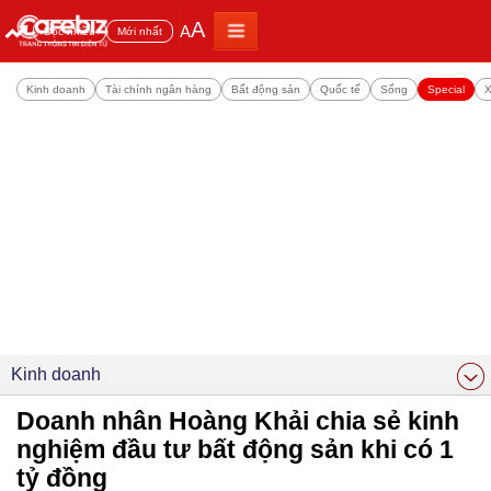
A
A
Đọc nhiều
Mới nhất
Kinh doanh
Tài chính ngân hàng
Bất động sản
Quốc tế
Sống
Special
X
Kinh doanh
Doanh nhân Hoàng Khải chia sẻ kinh
nghiệm đầu tư bất động sản khi có 1
tỷ đồng