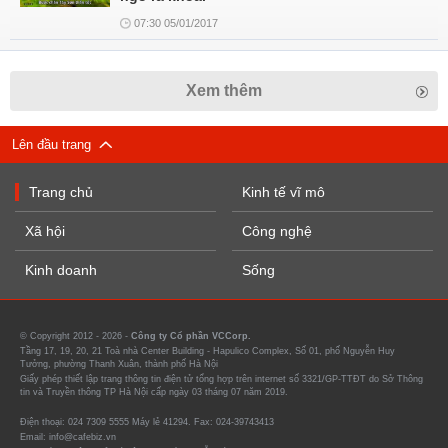
07:30 05/01/2017
Xem thêm
Lên đầu trang
Trang chủ
Kinh tế vĩ mô
Xã hội
Công nghệ
Kinh doanh
Sống
© Copyright 2012 - 2026 -
Công ty Cổ phần VCCorp.
Tầng 17, 19, 20, 21 Toà nhà Center Building - Hapulico Complex, Số 01, phố Nguyễn Huy
Tưởng, phường Thanh Xuân, thành phố Hà Nội
Giấy phép thiết lập trang thông tin điện tử tổng hợp trên internet số 3321/GP-TTĐT do Sở Thông
tin và Truyền thông TP Hà Nội cấp ngày 03 tháng 07 năm 2019.
Điện thoại: 024 7309 5555 Máy lẻ 41294. Fax: 024-39743413
Email: info@cafebiz.vn