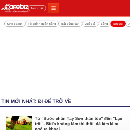
Đọc nhiều
Mới nhất
Kinh doanh
Tài chính ngân hàng
Bất động sản
Quốc tế
Sống
Special
X
TIN MỚI NHẤT: ĐI ĐỂ TRỞ VỀ
Từ "Bước chân Tây Sơn thần tốc" đến "Lạc
trôi": Biti's không làm thì thôi, đã làm là ra
ngô ra khoai