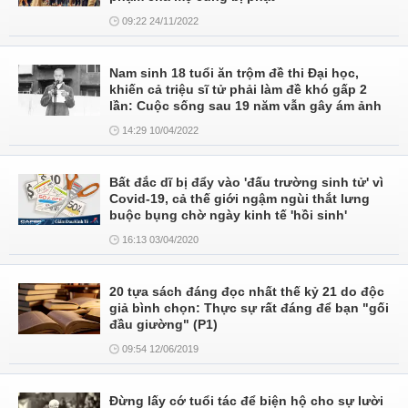
09:22 24/11/2022
Nam sinh 18 tuổi ăn trộm đề thi Đại học,
khiến cả triệu sĩ tử phải làm đề khó gấp 2
lần: Cuộc sống sau 19 năm vẫn gây ám ảnh
14:29 10/04/2022
Bất đắc dĩ bị đẩy vào 'đấu trường sinh tử' vì
Covid-19, cả thế giới ngậm ngùi thắt lưng
buộc bụng chờ ngày kinh tế 'hồi sinh'
16:13 03/04/2020
20 tựa sách đáng đọc nhất thế kỷ 21 do độc
giả bình chọn: Thực sự rất đáng để bạn "gối
đầu giường" (P1)
09:54 12/06/2019
Đừng lấy cớ tuổi tác để biện hộ cho sự lười