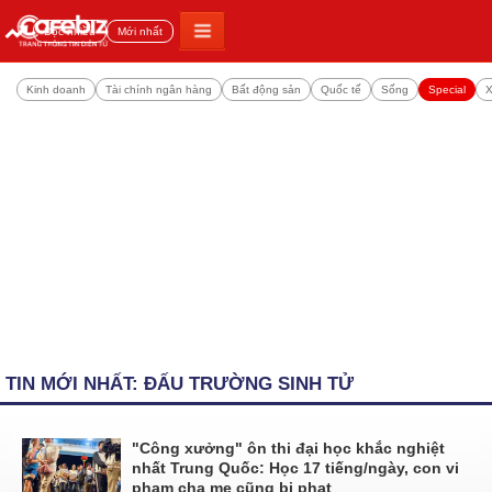
Đọc nhiều
Mới nhất
Kinh doanh
Tài chính ngân hàng
Bất động sản
Quốc tế
Sống
Special
X
TIN MỚI NHẤT: ĐẤU TRƯỜNG SINH TỬ
"Công xưởng" ôn thi đại học khắc nghiệt
nhất Trung Quốc: Học 17 tiếng/ngày, con vi
phạm cha mẹ cũng bị phạt