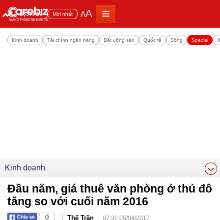
A
A
Đọc nhiều
Mới nhất
Kinh doanh
Tài chính ngân hàng
Bất động sản
Quốc tế
Sống
Special
X
Kinh doanh
Đầu năm, giá thuê văn phòng ở thủ đô
tăng so với cuối năm 2016
|
|
0
Thế Trần
07:30 05/04/2017